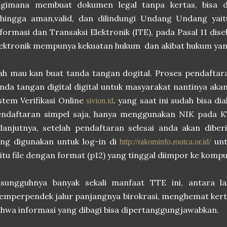
agimana membuat dokumen legal tanpa kertas, bisa div
ehingga aman,valid, dan dilindungi Undang Undang ya
formasi dan Transaksi Elektronik (ITE), pada Pasal 11 d
ektronik mempunya kekuatan hukum dan akibat hukum yan
h mau kan buat tanda tangan dogital. Proses pendaftaran
nda tangan digital digital untuk masyarakat nantinya akan 
stem Verifikasi Online
yang saat ini sudah bisa dia
sivion.id
.
ndaftaran simpel saja, hanya menggunakan NIK pada KTP
elanjutnya, setelah pendaftaran selesai anda akan dib
ng digunakan untuk log-in di
unt
http://rakominfo.rootca.or.id/
itu file dengan format (p12) yang tinggal diimpor ke komp
esungguhnya banyak sekali manfaat TTE ini, antara l
mperpendek jalur panjangnya birokrasi, menghemat kerta
hwa informasi yang dibagi bisa dipertanggungjawabkan.