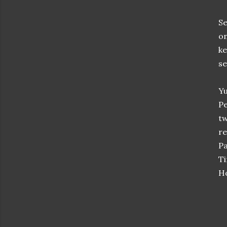
Se
on
ke
se
Y
P
tw
re
Pa
Ti
Ho