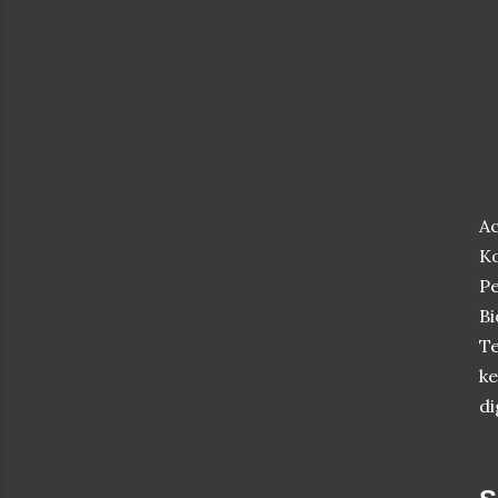
A
K
Pe
B
T
ke
di