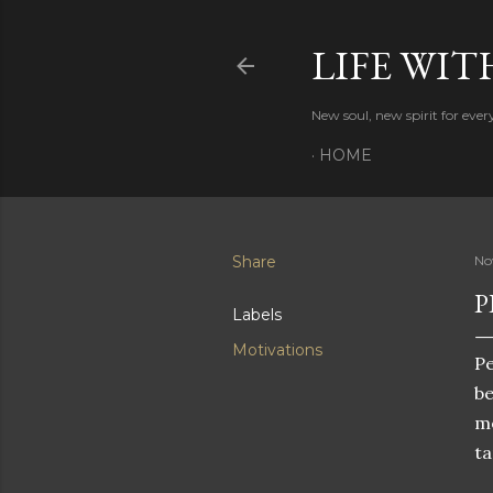
LIFE WIT
New soul, new spirit for eve
HOME
Share
No
P
Labels
Motivations
Pe
be
m
ta