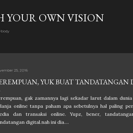
Skip to main content
H YOUR OWN VISION
rybody
vember 25, 2016
EREMPUAN, YUK BUAT TANDATANGAN 
rempuan, gak zamannya lagi sekadar larut dalam dunia 
lanja online tanpa paham apa sebetulnya hal paling pe
edia dan transaksi online. Yupz, bener, tandatanga
ndatangan digital.nah ini dia....