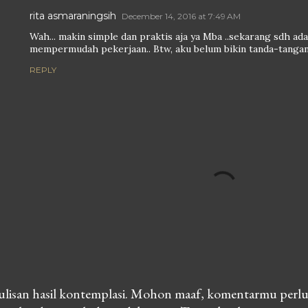
rita asmaraningsih
December 14, 2016 at 7:49 AM
Wah... makin simple dan praktis aja ya Mba ..sekarang sdh ada
mempermudah pekerjaan.. Btw, aku belum bikin tanda-tangan d
REPLY
lisan hasil kontemplasi. Mohon maaf, komentarmu perlu