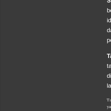
S
b
i
d
p
T
t
d
l
T
ya