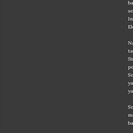
b
s
In
El
Na
ta
Si
pe
S
ya
ya
S
me
ba