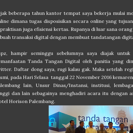
jak beberapa tahun kantor tempat saya bekerja mulai m
line dimana tugas disposisikan secara online yang tujua
praktisan juga efisiensi kertas. Rupanya di luar sana ora
buah transaksi digital dengan membuat tandatangan digit
upz, hampir seminggu sebelumnya saya diajak untuk
emanfaatan Tanda Tangan Digital oleh panitia yang di
itter. Daftar dong saya, rugi kalau gak. Maka setelah reg
smi, pada Hari Selasa tanggal 22 November 2016 kemaren
lembang lain, Unsur Dinas/Instansi, institusi, lembag
nggi dan lain sebagainya menghadiri acara itu dengan 
tel Horison Palembang.