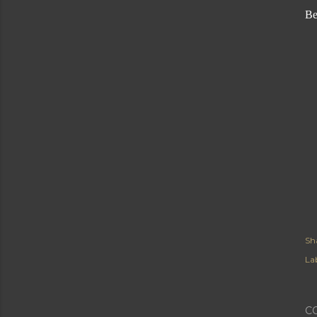
Be
Sh
Lab
C