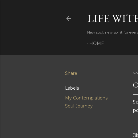
LIFE WIT
New soul, new spirit for eve
HOME
Share
No
C
Labels
My Contemplations
S
Soul Journey
pe
Ji