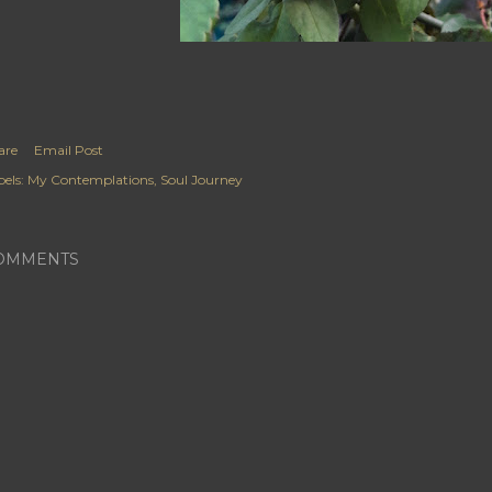
are
Email Post
els:
My Contemplations
Soul Journey
OMMENTS