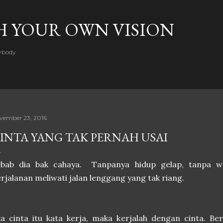
Skip to main content
H YOUR OWN VISION
rybody
vember 23, 2016
INTA YANG TAK PERNAH USAI
ebab dia bak cahaya. Tanpanya hidup gelap, tanpa w
rjalanan meliwati jalan lenggang yang tak riang.
ka cinta itu kata kerja, maka kerjalah dengan cinta. Be