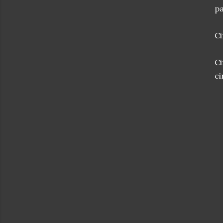
pa
Ci
Ci
ci