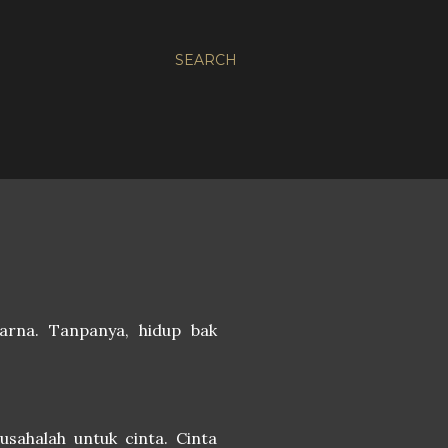
SEARCH
arna. Tanpanya, hidup bak
rusahalah untuk cinta. Cinta