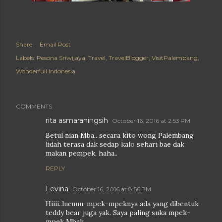
Share
Email Post
Labels:
Pesona Sriwijaya
Travel
TravelBlogger
VisitPalembang
Wonderfull Indonesia
COMMENTS
rita asmaraningsih
October 16, 2016 at 2:53 PM
Betul nian Mba.. secara kito wong Palembang
lidah terasa dak sedap kalo sehari bae dak
makan pempek, haha..
REPLY
Levina
October 16, 2016 at 8:56 PM
Hiiii..lucuuu. mpek-mpeknya ada yang dibentuk
teddy bear juga yak. Saya paling suka mpek-
mpek Mbak..