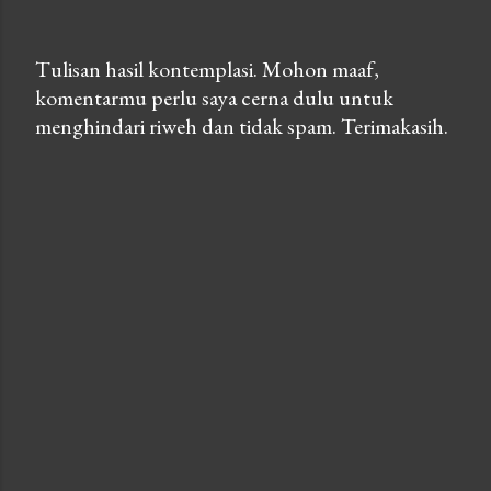
Tulisan hasil kontemplasi. Mohon maaf,
komentarmu perlu saya cerna dulu untuk
P
menghindari riweh dan tidak spam. Terimakasih.
o
s
t
a
C
o
m
m
e
n
t