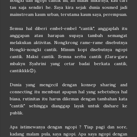
nongki dan ngopi cantik ini, ah malas mikirnya, kau cari
tau saja sendiri he. Saya kira sejak dunia sosmed jadi
mainstream kaum urban, terutama kaum saya, perempuan.
Semua hal diberi embel-embel "cantik", anggaplah itu
anggapan atau harapan supaya tambah semangat
melakukan aktivitas. Nongkrong rame-rame disebutnya
Nongki-nongki cantik. Minum kopi disebutnya ngopi
cantik. Maksi cantik. Semua serba cantik (Gara-gara
mbakyu Syahrini yang cetar badai berkata cantik,
cantikkkk😊).
Dunia yang mengecil dengan konsep sharing and
connecting itu membuat apapun hal yang sebetulnya hal
biasa, rutinitas itu harus dikemas dengan tambahan kata
"cantik" sehingga dianggap layak untuk dishare ke
publik.
Apa istimewanya dengan ngopi ? Tiap pagi dan sore,
kadang malam pula, saya ngopi. Apa saya ngopi dengan