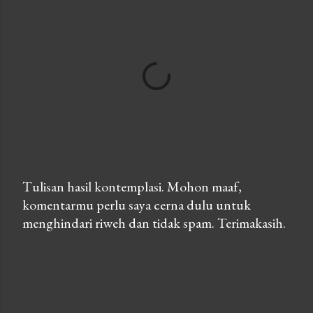
Tulisan hasil kontemplasi. Mohon maaf,
komentarmu perlu saya cerna dulu untuk
P
menghindari riweh dan tidak spam. Terimakasih.
o
s
t
a
C