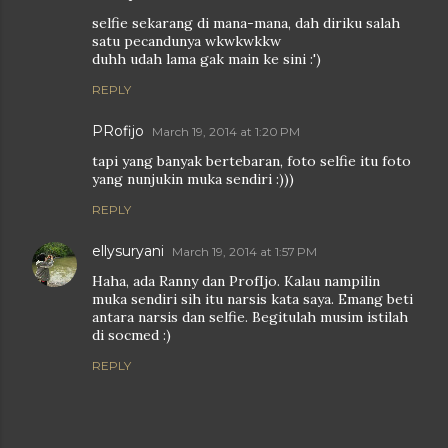
selfie sekarang di mana-mana, dah diriku salah
satu pecandunya wkwkwkkw
duhh udah lama gak main ke sini :')
REPLY
PRofijo
March 19, 2014 at 1:20 PM
tapi yang banyak bertebaran, foto selfie itu foto
yang nunjukin muka sendiri :)))
REPLY
ellysuryani
March 19, 2014 at 1:57 PM
Haha, ada Ranny dan ProfIjo. Kalau nampilin
muka sendiri sih itu narsis kata saya. Emang beti
antara narsis dan selfie. Begitulah musim istilah
di socmed :)
REPLY