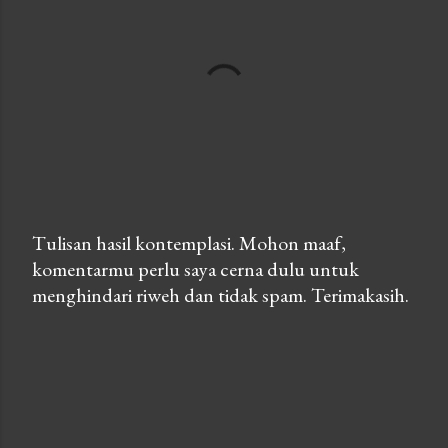
Tulisan hasil kontemplasi. Mohon maaf,
komentarmu perlu saya cerna dulu untuk
P
menghindari riweh dan tidak spam. Terimakasih.
o
s
t
a
C
o