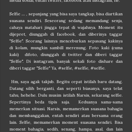
media sosial, entah twitter, facebook atau instagram, he.
Selfie .... , sepanjang yang bisa saya tangkap, bisa diartikan
suasana sendiri. Seseorang sedang memandang senja,
cahaya matahari jingga tepat di wajahnya. Moment itu
dijepret, diunggah di facebook, dan diberinya taggar
"Selfie". Seorang lainnya menceburkan sepasang kakinya
di kolam, mungkin sambill merenung. Foto kaki (cuma
kaki) difoto, diunggah di twitter dan diberi taggar
"Selfie". Di isntagram, banyak sekali foto dishare dan
diberi taggar "Selfie" Ya, #selfie, #selfie, #selfie.
Hm, saya agak takjub. Begitu cepat istilah baru datang.
Datang silih berganti, dan seperti biasanya, saya telat
tahu, hehehe. Dulu musim istilah Narsis, sekarang selfie.
Sepertinya beda tipis saja. Keduanya sama-sama
memerkan situasi. Narsis, memamerkan suasana bahagia
dan membanggakan, entah sendiri atau bersama orang
lain. Selfie, memamerkan moment suasana sendiri. Bisa
moment bahagia, sedih, senang, hampa, asal, dan lain