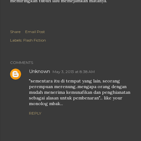
memiringkan tubuh lalu memejamkan matanya.
Share
Email Post
Labels:
Flash Fiction
COMMENTS
Unknown
May 3, 2013 at 8:38 AM
"sementara itu di tempat yang lain, seorang
perempuan merenung..mengapa orang dengan
mudah menerima kemunafikan dan penghianatan
sebagai alasan untuk pembenaran"... like your
monolog mbak...
REPLY