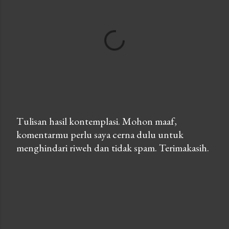
Tulisan hasil kontemplasi. Mohon maaf,
komentarmu perlu saya cerna dulu untuk
P
menghindari riweh dan tidak spam. Terimakasih.
o
s
t
a
C
o
m