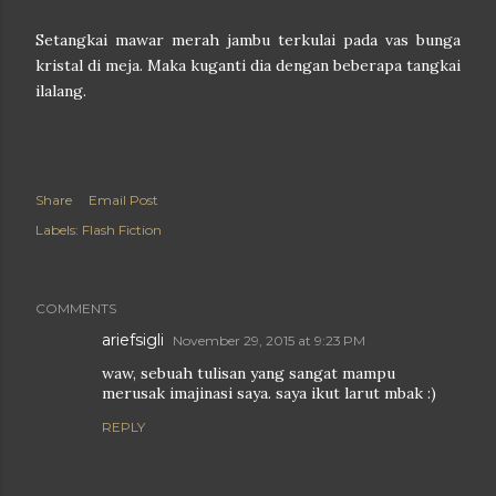
Setangkai mawar merah jambu terkulai pada vas bunga
kristal di meja. Maka kuganti dia dengan beberapa tangkai
ilalang.
Share
Email Post
Labels:
Flash Fiction
COMMENTS
ariefsigli
November 29, 2015 at 9:23 PM
waw, sebuah tulisan yang sangat mampu
merusak imajinasi saya. saya ikut larut mbak :)
REPLY