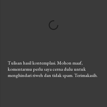
Tulisan hasil kontemplasi. Mohon maaf,
komentarmu perlu saya cerna dulu untuk
P
menghindari riweh dan tidak spam. Terimakasih.
o
s
t
a
C
o