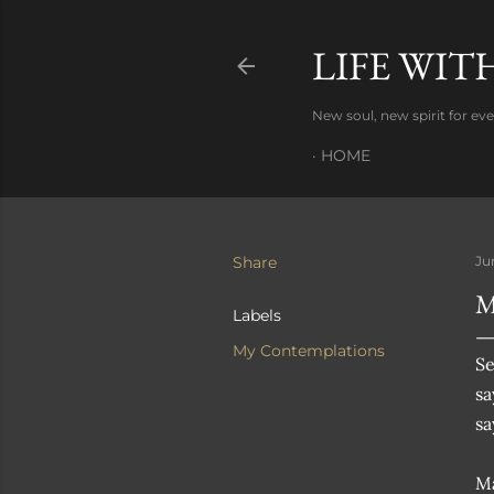
LIFE WIT
New soul, new spirit for e
HOME
Share
Ju
M
Labels
My Contemplations
Se
sa
sa
Ma