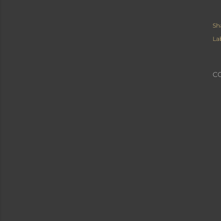
Sh
La
C