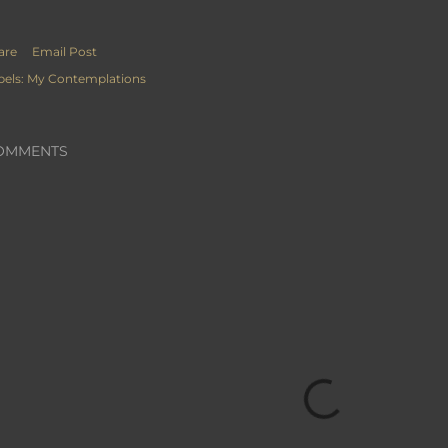
are
Email Post
bels:
My Contemplations
OMMENTS