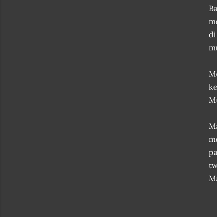
Ba
me
di
mu
Me
ke
Mu
Ma
m
pa
tw
Ma