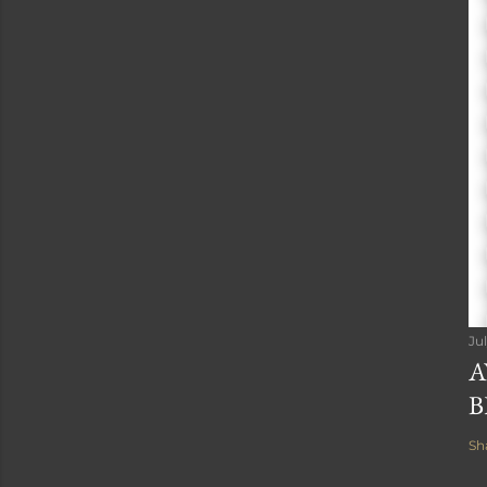
Ju
A
B
Sh