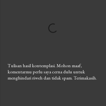
Tulisan hasil kontemplasi. Mohon maaf,
komentarmu perlu saya cerna dulu untuk
P
menghindari riweh dan tidak spam. Terimakasih.
o
s
t
a
C