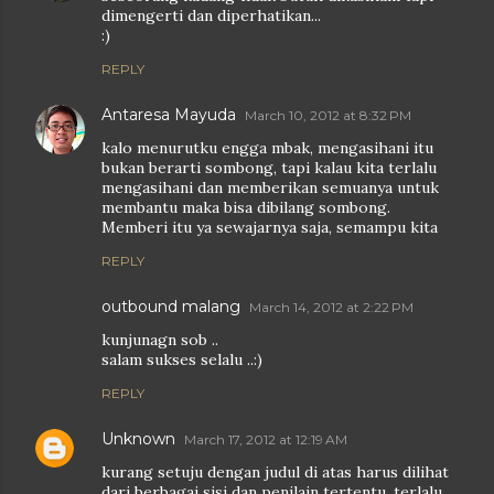
dimengerti dan diperhatikan...
:)
REPLY
Antaresa Mayuda
March 10, 2012 at 8:32 PM
kalo menurutku engga mbak, mengasihani itu
bukan berarti sombong, tapi kalau kita terlalu
mengasihani dan memberikan semuanya untuk
membantu maka bisa dibilang sombong.
Memberi itu ya sewajarnya saja, semampu kita
REPLY
outbound malang
March 14, 2012 at 2:22 PM
kunjunagn sob ..
salam sukses selalu ..:)
REPLY
Unknown
March 17, 2012 at 12:19 AM
kurang setuju dengan judul di atas harus dilihat
dari berbagai sisi dan penilain tertentu, terlalu