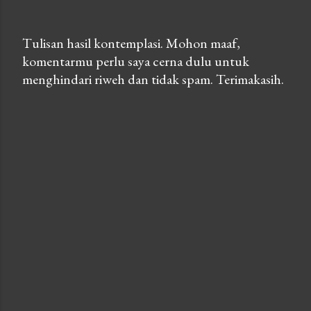
Tulisan hasil kontemplasi. Mohon maaf,
komentarmu perlu saya cerna dulu untuk
P
menghindari riweh dan tidak spam. Terimakasih.
o
s
t
a
C
o
m
m
e
n
t