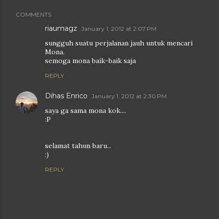
COMMENTS
riaumagz
January 1, 2012 at 2:07 PM
sungguh suatu perjalanan jauh untuk mencari
Mona.
semoga mona baik-baik saja
REPLY
Dihas Enrico
January 1, 2012 at 2:30 PM
saya ga sama mona kok....
:P
selamat tahun baru...
:)
REPLY