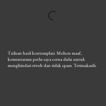
Tulisan hasil kontemplasi. Mohon maaf,
komentarmu perlu saya cerna dulu untuk
P
menghindari riweh dan tidak spam. Terimakasih.
o
s
t
a
C
o
m