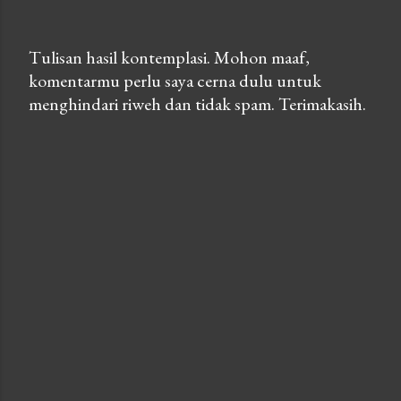
Tulisan hasil kontemplasi. Mohon maaf,
komentarmu perlu saya cerna dulu untuk
P
menghindari riweh dan tidak spam. Terimakasih.
o
s
t
a
C
o
m
m
e
n
t