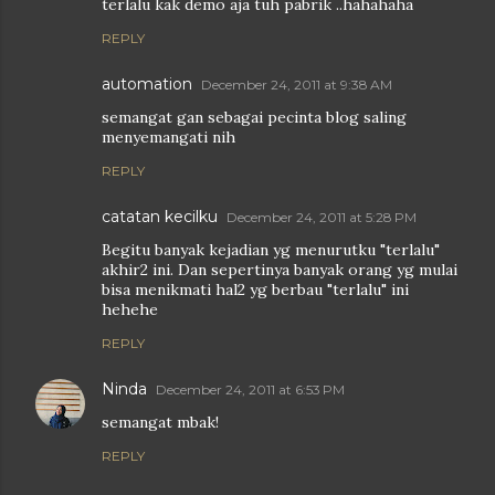
terlalu kak demo aja tuh pabrik ..hahahaha
REPLY
automation
December 24, 2011 at 9:38 AM
semangat gan sebagai pecinta blog saling
menyemangati nih
REPLY
catatan kecilku
December 24, 2011 at 5:28 PM
Begitu banyak kejadian yg menurutku "terlalu"
akhir2 ini. Dan sepertinya banyak orang yg mulai
bisa menikmati hal2 yg berbau "terlalu" ini
hehehe
REPLY
Ninda
December 24, 2011 at 6:53 PM
semangat mbak!
REPLY