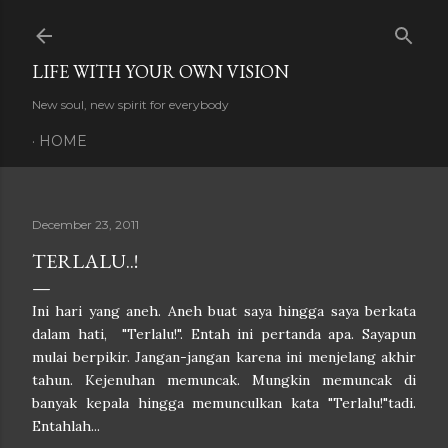
Skip to main content
LIFE WITH YOUR OWN VISION
New soul, new spirit for everybody
HOME
December 23, 2011
TERLALU..!
Ini hari yang aneh. Aneh buat saya hingga saya berkata
dalam hati, "Terlalu!". Entah ini pertanda apa. Sayapun
mulai berpikir. Jangan-jangan karena ini menjelang akhir
tahun. Kejenuhan memuncak. Mungkin memuncak di
banyak kepala hingga memunculkan kata "Terlalu!"tadi.
Entahlah...