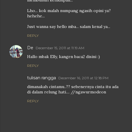
membunuh kehidupan...
Lho... kok malah numpang ngasih opini ya?
hehehe...
Just wanna say hello mba... salam kenal ya...
REPLY
De
December 15, 2011 at 11:19 AM
Hallo mbak Elly, kangen baca2 disini :)
REPLY
tulisan rangga
December 16, 2011 at 12:18 PM
dimanakah cintamu..?? sebenernya cinta itu ada
di dalam relung hati.... //ngawurmodeon
REPLY