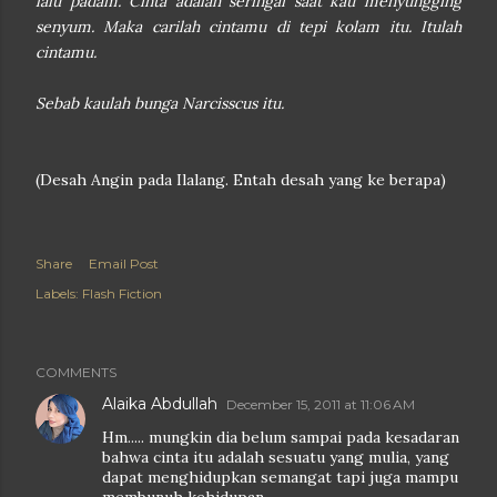
lalu padam. Cinta adalah seringai saat kau menyungging
senyum. Maka carilah cintamu di tepi kolam itu. Itulah
cintamu.
Sebab kaulah bunga Narcisscus itu.
(Desah Angin pada Ilalang. Entah desah yang ke berapa)
Share
Email Post
Labels:
Flash Fiction
COMMENTS
Alaika Abdullah
December 15, 2011 at 11:06 AM
Hm..... mungkin dia belum sampai pada kesadaran
bahwa cinta itu adalah sesuatu yang mulia, yang
dapat menghidupkan semangat tapi juga mampu