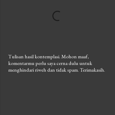
Tulisan hasil kontemplasi. Mohon maaf,
komentarmu perlu saya cerna dulu untuk
P
menghindari riweh dan tidak spam. Terimakasih.
o
s
t
a
C
o
m