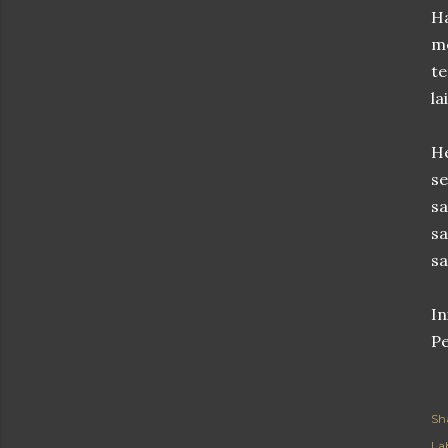
Ha
m
te
la
He
se
sa
sa
sa
In
Pe
Sh
Lab