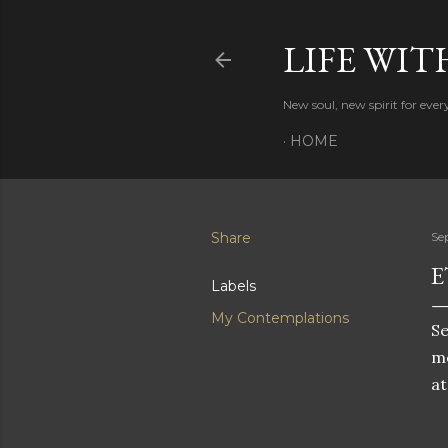
LIFE WIT
New soul, new spirit for eve
HOME
Share
Se
E
Labels
My Contemplations
Se
me
at