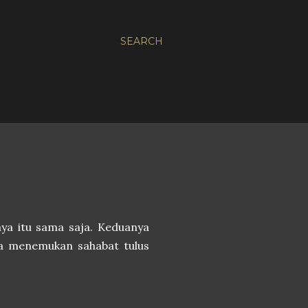
SEARCH
ya itu sama saja. Keduanya
isa menemukan sahabat tulus