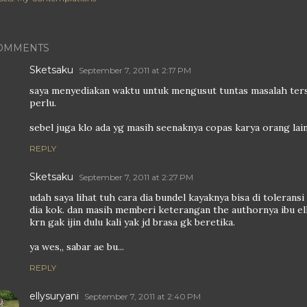
OMMENTS
Sketsaku
September 7, 2011 at 2:17 PM
saya menyediakan waktu untuk mengusut tuntas masalah ter
perlu.
sebel juga klo ada yg masih seenaknya copas karya orang lain 
REPLY
Sketsaku
September 7, 2011 at 2:27 PM
udah saya lihat tuh cara dia bundel kayaknya bisa di toleransi 
dia kok. dan masih memberi keterangan the authornya ibu e
krn gak ijin dulu kali yak jd brasa gk beretika.
ya wes,, sabar ae bu...
REPLY
ellysuryani
September 7, 2011 at 2:40 PM