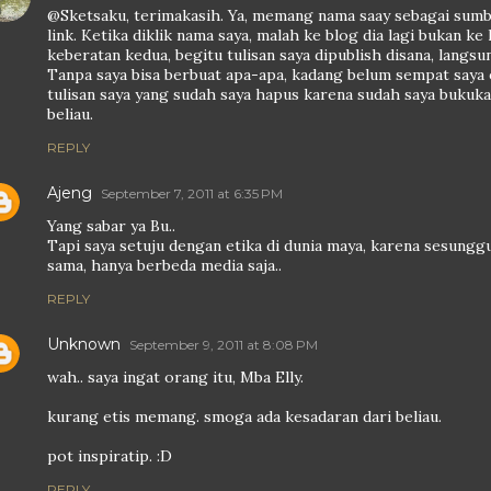
@Sketsaku, terimakasih. Ya, memang nama saay sebagai sumbe
link. Ketika diklik nama saya, malah ke blog dia lagi bukan ke 
keberatan kedua, begitu tulisan saya dipublish disana, langsu
Tanpa saya bisa berbuat apa-apa, kadang belum sempat saya ed
tulisan saya yang sudah saya hapus karena sudah saya bukuka
beliau.
REPLY
Ajeng
September 7, 2011 at 6:35 PM
Yang sabar ya Bu..
Tapi saya setuju dengan etika di dunia maya, karena sesungg
sama, hanya berbeda media saja..
REPLY
Unknown
September 9, 2011 at 8:08 PM
wah.. saya ingat orang itu, Mba Elly.
kurang etis memang. smoga ada kesadaran dari beliau.
pot inspiratip. :D
REPLY