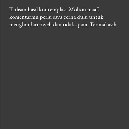
Tulisan hasil kontemplasi. Mohon maaf,
komentarmu perlu saya cerna dulu untuk
P
menghindari riweh dan tidak spam. Terimakasih.
o
s
t
a
C
o
m
m
e
n
t