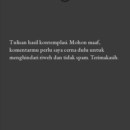
Tulisan hasil kontemplasi. Mohon maaf,
komentarmu perlu saya cerna dulu untuk
P
menghindari riweh dan tidak spam. Terimakasih.
o
s
t
a
C
o
m
m
e
n