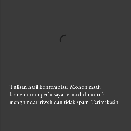
Tulisan hasil kontemplasi. Mohon maaf,
komentarmu perlu saya cerna dulu untuk
P
menghindari riweh dan tidak spam. Terimakasih.
o
s
t
a