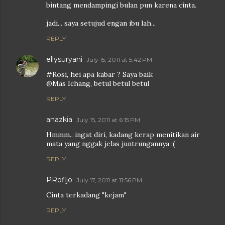
bintang mendampingi bulan pun karena cinta.
jadi... saya setujud engan ibu lah...
REPLY
ellysuryani
July 15, 2011 at 5:42 PM
#Rosi, hei apa kabar ? Saya baik
@Mas Ichang, betul betul betul
REPLY
anazkia
July 15, 2011 at 6:15 PM
Hmmm.. ingat diri, kadang kerap menitikan air
mata yang nggak jelas juntrungannya :(
REPLY
PRofijo
July 17, 2011 at 11:56 PM
Cinta terkadang "kejam"
REPLY