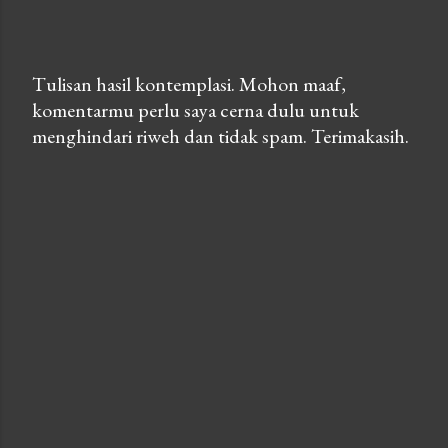
Tulisan hasil kontemplasi. Mohon maaf,
komentarmu perlu saya cerna dulu untuk
P
menghindari riweh dan tidak spam. Terimakasih.
o
s
t
a
C
o
m
m
e
n
t