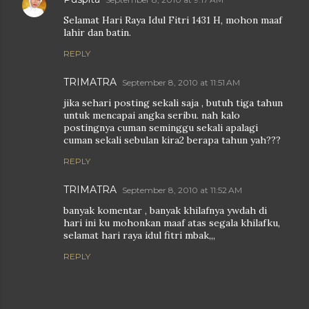
Selamat Hari Raya Idul Fitri 1431 H, mohon maaf
lahir dan batin.
REPLY
TRIMATRA
September 8, 2010 at 11:51 AM
jika sehari posting sekali saja , butuh tiga tahun
untuk mencapai angka seribu. nah kalo
postingnya cuman seminggu sekali apalagi
cuman sekali sebulan kira2 berapa tahun yah???
REPLY
TRIMATRA
September 8, 2010 at 11:52 AM
banyak komentar , banyak khilafnya ywdah di
hari ini ku mohonkan maaf atas segala khilafku,
selamat hari raya idul fitri mbak,,,
REPLY