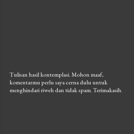
Tulisan hasil kontemplasi. Mohon maaf,
komentarmu perlu saya cerna dulu untuk
P
menghindari riweh dan tidak spam. Terimakasih.
o
s
t
a
C
o