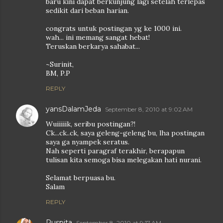
baru kini dapat berkunjung lagi setelah terlepas
sedikit dari beban harian.
congrats untuk postingan yg ke 1000 ini.
wah... ini memang sangat hebat!
Teruskan berkarya sahabat...
~Surinit,
BM, P.P
REPLY
yansDalamJeda
September 8, 2010 at 9:02 AM
Wuiiiiik, seribu postingan?!
Ck...ck..ck, saya geleng-geleng bu, lha postingan
saya ga nyampek seratus.
Nah seperti paragraf terakhir, berapapun
tulisan kita semoga bisa melegakan hati nurani.
Selamat berpuasa bu.
Salam
REPLY
Puspita
September 8, 2010 at 9:17 AM