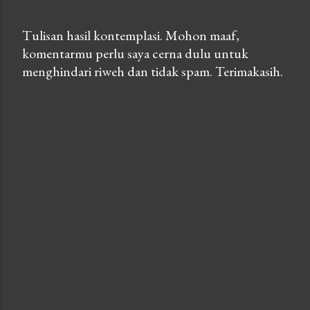
Tulisan hasil kontemplasi. Mohon maaf,
komentarmu perlu saya cerna dulu untuk
P
menghindari riweh dan tidak spam. Terimakasih.
o
s
t
a
C
o
m
m
e
n
t