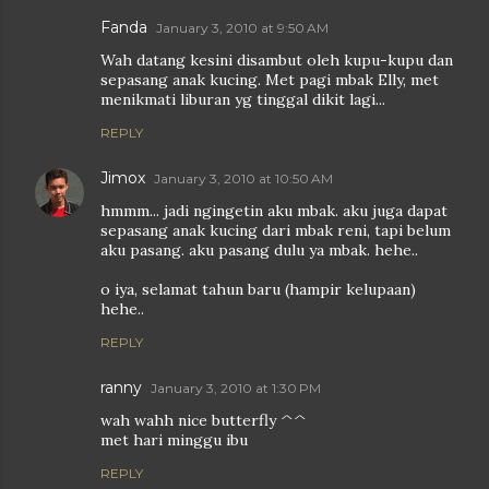
Fanda
January 3, 2010 at 9:50 AM
Wah datang kesini disambut oleh kupu-kupu dan
sepasang anak kucing. Met pagi mbak Elly, met
menikmati liburan yg tinggal dikit lagi...
REPLY
Jimox
January 3, 2010 at 10:50 AM
hmmm... jadi ngingetin aku mbak. aku juga dapat
sepasang anak kucing dari mbak reni, tapi belum
aku pasang. aku pasang dulu ya mbak. hehe..
o iya, selamat tahun baru (hampir kelupaan)
hehe..
REPLY
ranny
January 3, 2010 at 1:30 PM
wah wahh nice butterfly ^^
met hari minggu ibu
REPLY