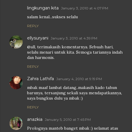
lingkungan kita
January 3, 2010 at 4:07 PM
salam kenal...sukses selalu
REPLY
ellysuryani
January 3, 2010 at 4:39 PM
@all, terimakasih komentarnya. Sebuah hari,
selalu menari untuk kita. Semoga tariannya indah
dan harmonis.
REPLY
Zahra Lathifa
January 4, 2010 at 9:19 PM
mbak maaf lambat datang..makasih kado tahun
barunya, tersanjung sekali saya mendapatkannya,
saya bungkus dulu ya mbak :)
REPLY
anazkia
January 5, 2010 at 7:45 PM
Prolognya manteb banget mbak :) selamat atas