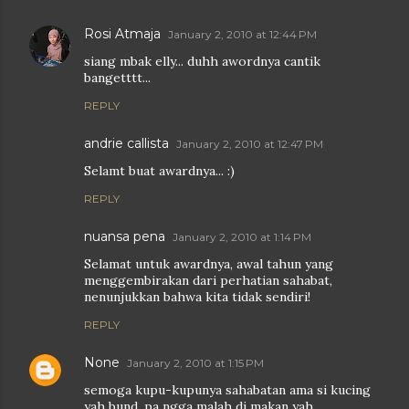
Rosi Atmaja
January 2, 2010 at 12:44 PM
siang mbak elly... duhh awordnya cantik
bangetttt...
REPLY
andrie callista
January 2, 2010 at 12:47 PM
Selamt buat awardnya... :)
REPLY
nuansa pena
January 2, 2010 at 1:14 PM
Selamat untuk awardnya, awal tahun yang
menggembirakan dari perhatian sahabat,
nenunjukkan bahwa kita tidak sendiri!
REPLY
None
January 2, 2010 at 1:15 PM
semoga kupu-kupunya sahabatan ama si kucing
yah bund, pa ngga malah di makan yah