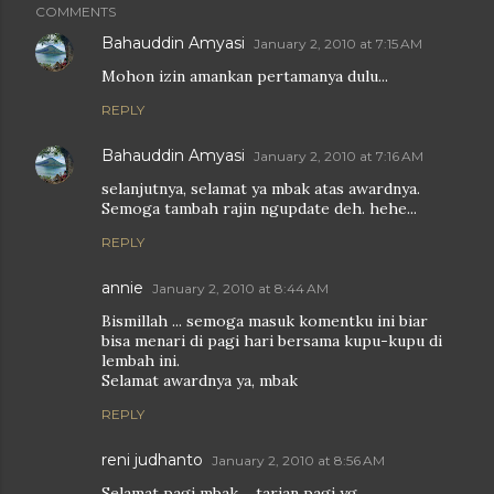
COMMENTS
Bahauddin Amyasi
January 2, 2010 at 7:15 AM
Mohon izin amankan pertamanya dulu...
REPLY
Bahauddin Amyasi
January 2, 2010 at 7:16 AM
selanjutnya, selamat ya mbak atas awardnya.
Semoga tambah rajin ngupdate deh. hehe...
REPLY
annie
January 2, 2010 at 8:44 AM
Bismillah ... semoga masuk komentku ini biar
bisa menari di pagi hari bersama kupu-kupu di
lembah ini.
Selamat awardnya ya, mbak
REPLY
reni judhanto
January 2, 2010 at 8:56 AM
Selamat pagi mbak..., tarian pagi yg