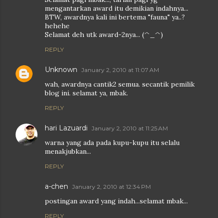
mengantarkan award itu demikian indahnya...
BTW, awardnya kali ini bertema "fauna" ya..?
hehehe
Selamat deh utk award-2nya... (^_^)
REPLY
Unknown
January 2, 2010 at 11:07 AM
wah, awardnya cantik2 semua. secantik pemilik
blog ini. selamat ya, mbak.
REPLY
hari Lazuardi
January 2, 2010 at 11:25 AM
warna yang ada pada kupu-kupu itu selalu
menakjubkan...
REPLY
a-chen
January 2, 2010 at 12:34 PM
postingan award yang indah...selamat mbak...
REPLY