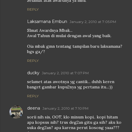
Selamat atas awardnya ya mba.
REPLY
Laksamana Embun
January 2, 2010 at 7:05 PM
Slmat Awardnya Mbak...
Awal Tahun di mulai dengan awal yang baik.
Oia mbak gmn tentang tampilan baru laksamana?
bgs ga/?
REPLY
ducky
January 2, 2010 at 7:07 PM
selamet atas awotnya yg cantik... duhh keren
banget gambar kupu2nya yg pertama itu...:))
REPLY
deena
January 2, 2010 at 7:10 PM
sorii nih sis, OOT, klo minum kopi.. kopi hitam
apa kopsus nih? trus deg2an gitu ga sih? aku ko
suka deg2an? apa karena perut kosong yaaa???