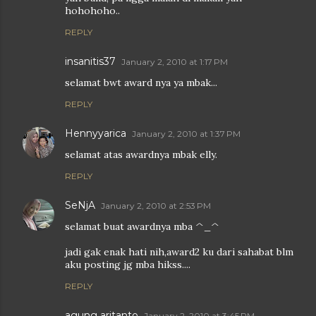
hohohoho..
REPLY
insanitis37
January 2, 2010 at 1:17 PM
selamat bwt award nya ya mbak...
REPLY
Hennyyarica
January 2, 2010 at 1:37 PM
selamat atas awardnya mbak elly.
REPLY
SeNjA
January 2, 2010 at 2:53 PM
selamat buat awardnya mba ^_^
jadi gak enak hati nih,award2 ku dari sahabat blm
aku posting jg mba hikss....
REPLY
agung aritanto
January 2, 2010 at 3:45 PM