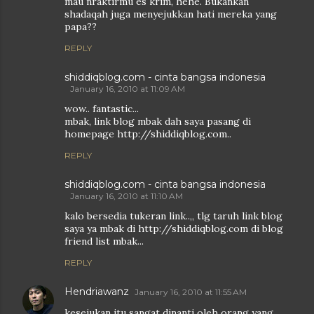
mau nraktirmu es krim, hehe. Bukankan
shadaqah juga menyejukkan hati mereka yang
papa??
REPLY
shiddiqblog.com - cinta bangsa indonesia
January 16, 2010 at 11:09 AM
wow.. fantastic...
mbak, link blog mbak dah saya pasang di
homepage http://shiddiqblog.com..
REPLY
shiddiqblog.com - cinta bangsa indonesia
January 16, 2010 at 11:10 AM
kalo bersedia tukeran link..,, tlg taruh link blog
saya ya mbak di http://shiddiqblog.com di blog
friend list mbak...
REPLY
Hendriawanz
January 16, 2010 at 11:55 AM
kesejukan itu sangat dinanti oleh orang yang