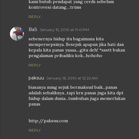
kami butuh pendapat yang cerds sebelum
kontrovesi datang....trims
REPLY
BaS
January 15, 2010 at 11:41 PM
sebenernya hidup itu bagaimana kita
mempersepsinya. Sesejuk apapun jika hati dan
kepala kita panas yaaaa....gitu deh! *ssstt bukan
pengalaman pribadiku kok...hohoho
REPLY
paksuu
January 16, 2010 at 12:22 AM
biasanya mmg sejuk bermaksud baik...panas
adalah sebaliknya...tapi krn panas juga kita dpt
hidup dalam dunia...tumbuhan juga memerlukan
panas
http://paksuu.com
REPLY