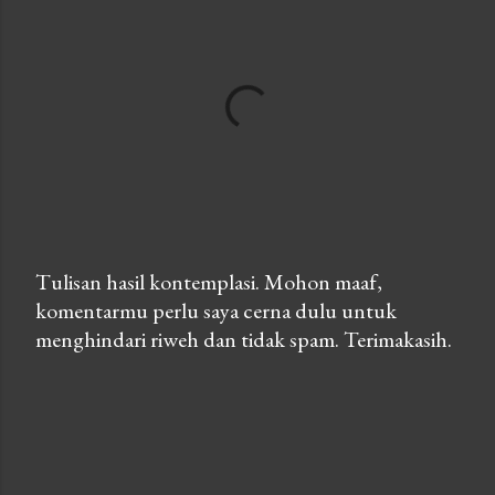
Tulisan hasil kontemplasi. Mohon maaf,
komentarmu perlu saya cerna dulu untuk
P
menghindari riweh dan tidak spam. Terimakasih.
o
s
t
a
C
o