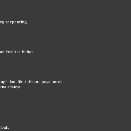
 yg terpenting.
 kualitas hidup ...
ing2,dan dibutuhkan upaya untuk
kna adanya.
mbak.