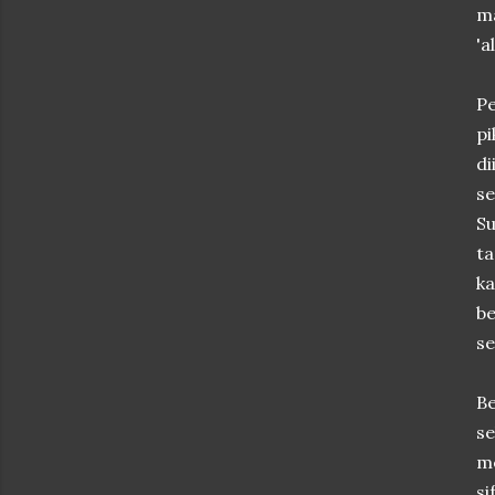
ma
'a
Pe
p
di
se
S
ta
k
b
s
Be
s
me
s