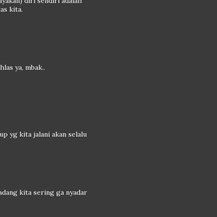
akan) diri sendiri adalah
as kita.
hlas ya, mbak..
p yg kita jalani akan selalu
kadang kita sering ga nyadar