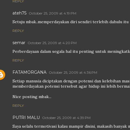
REPLY
ateh75
October 25, 2009 at 4:19 PM
Setuju mbak..memperdayakan diri sendiri terlebih dahulu itu
REPLY
semar
October 25, 2009 at 4:20 PM
Perberdayaan dalam segala hal itu penting untuk meningkatkan
REPLY
FATAMORGANA
October 25, 2009 at 4:36 PM
Setiap manusia diciptakan dengan potensi dan kelebihan mas
memberdayakan potensi tersebut agar hidup ini lebih berma
Nice posting mbak...
REPLY
PUTRI MALU
October 25, 2009 at 4:39 PM
Saya selalu termotivasi kalau mampir disini, makasih banyak 