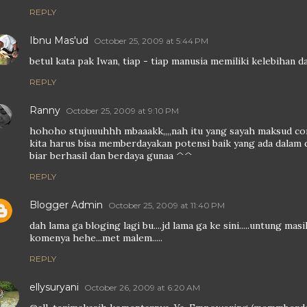
REPLY
Ibnu Mas'ud
October 25, 2009 at 5:44 PM
betul kata pak Iwan, tiap - tiap manusia memiliki kelebihan d
REPLY
Ranny
October 25, 2009 at 9:10 PM
hohoho stujuuuhhh mbaaakk,,,,nah itu yang sayah maksud 
kita harus bisa memberdayakan potensi baik yang ada dalam 
biar berhasil dan berdaya gunaa ^^
REPLY
Blogger Admin
October 25, 2009 at 11:40 PM
dah lama ga bloging lagi bu....jd lama ga ke sini.....untung mas
komenya hehe...met malem.....
REPLY
ellysuryani
October 26, 2009 at 6:20 AM