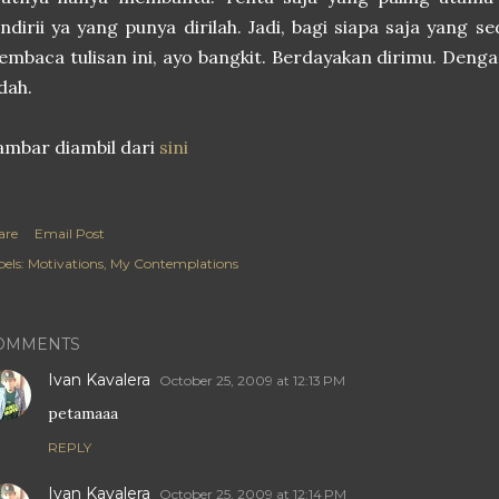
ndirii ya yang punya dirilah. Jadi, bagi siapa saja yang
mbaca tulisan ini, ayo bangkit. Berdayakan dirimu. Deng
dah.
mbar diambil dari
sini
are
Email Post
els:
Motivations
My Contemplations
OMMENTS
Ivan Kavalera
October 25, 2009 at 12:13 PM
petamaaa
REPLY
Ivan Kavalera
October 25, 2009 at 12:14 PM