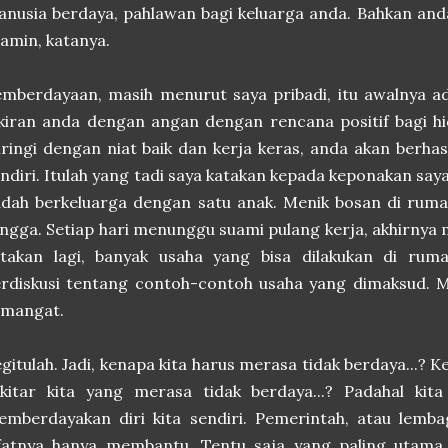
nusia berdaya, pahlawan bagi keluarga anda.
Bahkan anda
lamin, katanya.
mberdayaan, masih menurut saya pribadi, itu awalnya ada
ikiran anda dengan angan dengan rencana positif bagi 
iringi dengan niat baik dan kerja keras, anda akan berh
ndiri. Itulah yang tadi saya katakan kepada keponakan say
udah berkeluarga dengan satu anak. Menik bosan di rum
ngga. Setiap hari menunggu suami pulang kerja, akhirnya
atakan lagi, banyak usaha yang bisa dilakukan di rum
erdiskusi tentang contoh-contoh usaha yang dimaksud.
M
emangat.
gitulah. Jadi, kenapa kita harus merasa tidak berdaya...?
ekitar kita yang merasa tidak berdaya...? Padahal ki
mberdayakan diri kita sendiri. Pemerintah, atau lemba
ifatnya hanya membantu. Tentu saja yang paling utama