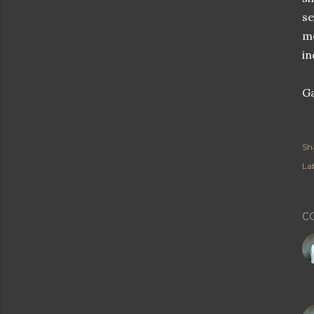
se
me
in
Ga
Sh
Lab
C