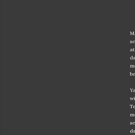
M
se
a
da
m
be
Y
w
Te
me
se
da