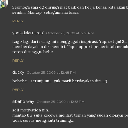
Seemoga saja dg diiringi niat baik dan kerja keras, kita aka
sendiri. Mantap, sebagaimana biasa.
REPLY
yans'dalamjeda'
October 25, 2009 at 12:21 PM
Lagi-lagi dari ruang ini menggugah inspirasi. Yup, setuju! Si
memberdayakan diri sendiri. Tapi support pemerintah mem
tetep ditunggu. hehe
REPLY
ducky
October 25, 2009 at 12:48 PM
hehehe... setuujuuu.... yuk marii berdayakan diri....:)
REPLY
sibaho way
October 25, 2009 at 12:55 PM
self motivation nih...
mantab bu. suka kecewa melihat teman yang sudah dibiayai p
tidak serius mengikuti training...