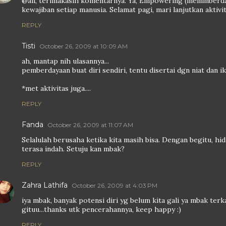
@all, terimakasih komentarnya. Ya, Empowering (memmberday
kewajiban setiap manusia. Selamat pagi, mari lanjutkan aktivit
REPLY
Tisti
October 26, 2009 at 10:09 AM
ah, mantap nih ulasannya...
pemberdayaan buat diri sendiri, tentu disertai dgn niat dan ik
*met aktivitas juga....
REPLY
Fanda
October 26, 2009 at 11:07 AM
Selalulah berusaha ketika kita masih bisa. Dengan begitu, hidu
terasa indah. Setuju kan mbak?
REPLY
Zahra Lathifa
October 26, 2009 at 4:03 PM
iya mbak, banyak potensi diri yg belum kita gali ya mbak ter
gituu...thanks utk pencerahannya, keep happy :)
REPLY