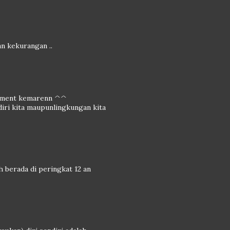
an kekurangan ..
coment kemarenn ^^
diri kita maupunlingkungan kita
ih berada di peringkat 12 an