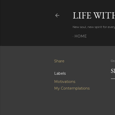
LIFE WIT
New soul, new spirit for eve
HOME
Share
Oc
S
Labels
Motivations
My Contemplations