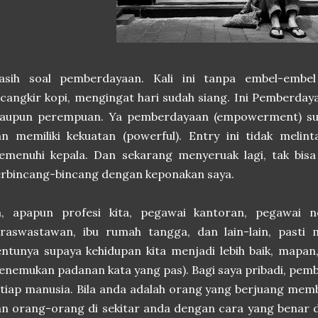
asih soal pemberdayaan. Kali ini tanpa embel-embel
cangkir kopi, mengingat hari sudah siang. Ini Pemberdayaa
taupun perempuan. Ya pemberdayaan (empowerment) sup
n memiliki kekuatan (powerful). Entry ini tidak melin
emenuhi kepala. Dan sekarang menyeruak lagi, tak bis
rbincang-bincang dengan keponakan saya.
a, apapun profesi kita, pegawai kantoran, pegawai ne
iraswastawan, ibu rumah tangga, dan lain-lain, pasti
ntunya supaya kehidupan kita menjadi lebih baik, mapa
nemukan padanan kata yang pas). Bagi saya pribadi, pemb
tiap manusia. Bila anda adalah orang yang berjuang memb
n orang-orang di sekitar anda dengan cara yang benar 