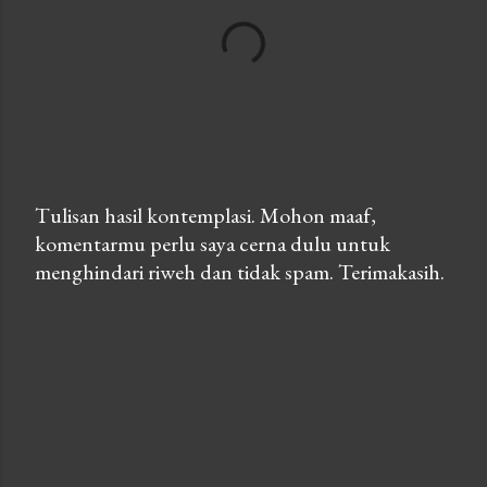
Tulisan hasil kontemplasi. Mohon maaf,
komentarmu perlu saya cerna dulu untuk
P
menghindari riweh dan tidak spam. Terimakasih.
o
s
t
a
C
o
m
m