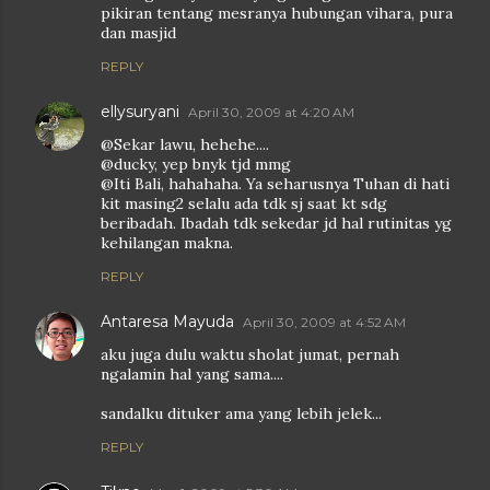
pikiran tentang mesranya hubungan vihara, pura
dan masjid
REPLY
ellysuryani
April 30, 2009 at 4:20 AM
@Sekar lawu, hehehe....
@ducky, yep bnyk tjd mmg
@Iti Bali, hahahaha. Ya seharusnya Tuhan di hati
kit masing2 selalu ada tdk sj saat kt sdg
beribadah. Ibadah tdk sekedar jd hal rutinitas yg
kehilangan makna.
REPLY
Antaresa Mayuda
April 30, 2009 at 4:52 AM
aku juga dulu waktu sholat jumat, pernah
ngalamin hal yang sama....
sandalku dituker ama yang lebih jelek...
REPLY