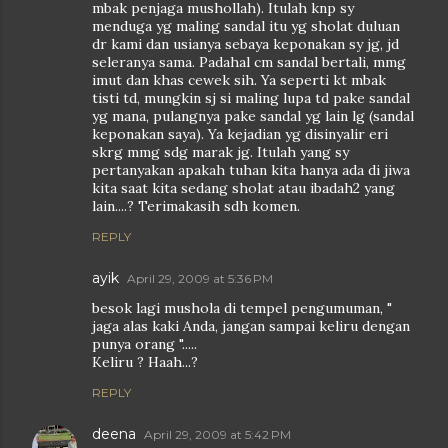
mbak penjaga mushollah). Itulah knp sy
menduga yg maling sandal itu yg sholat duluan
dr kami dan usianya sebaya keponakan sy jg, jd
seleranya sama. Padahal cm sandal bertali, mmg
imut dan khas cewek sih. Ya seperti kt mbak
tisti td, mungkin sj si maling lupa td pake sandal
yg mana, pulangnya pake sandal yg lain lg (sandal
keponakan saya). Ya kejadian yg disinyalir eri
skrg mmg sdg marak jg. Itulah yang sy
pertanyakan apakah tuhan kita hanya ada di jiwa
kita saat kita sedang sholat atau ibadah2 yang
lain....? Terimakasih sdh komen.
REPLY
ayik
April 29, 2009 at 5:36 PM
besok lagi mushola di tempel pengumuman, "
jaga alas kaki Anda, jangan sampai keliru dengan
punya orang ".....
Keliru ? Haah...?
REPLY
deena
April 29, 2009 at 5:42 PM