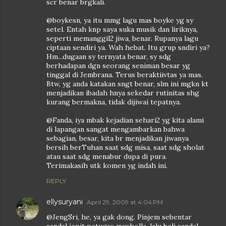
scr benar brgkali.
@boykesn, ya itu mmg lagu mas boyke yg sy
setel. Entah knp saya suka musik dan liriknya,
seperti memanggil2 jiwa, benar. Rupanya lagu
ciptaan sendiri ya. Wah hebat. Itu grup sndiri ya?
Hm...dugaan sy ternyata benar, sy sdg
berhadapan dgn seorang seniman besar yg
tinggal di Jembrana. Terus beraktiivtas ya mas.
Btw, yg anda katakan sngt benar, slm ini mgkn kt
menjadikan ibadah hnya sekedar rutinitas shg
kurang bermakna, tidak dijiwai tepatnya.
@Fanda, iya mbak kejadian sehari2 yg kita alami
di lapangan sangat mengambarkan bahwa
sebagian, besar, kita br menjadikan jiwanya
bersih berTuhan saat sdg misa, saat sdg sholat
atau saat sdg menabur dupa di pura.
Terimakasih utk komen yg indah ini.
REPLY
ellysuryani
April 29, 2009 at 4:04 PM
@JengSri, he, ya gak dong. Pinjem sebentar