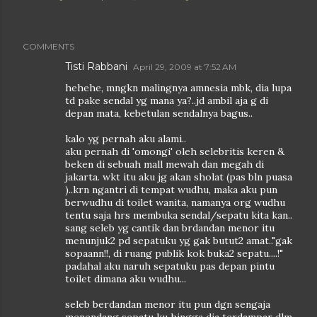
COMMENTS
Tisti Rabbani
April 29, 2009 at 7:52 AM
hehehe, mngkn malingnya amnesia mbk, dia lupa
td pake sendal yg mana ya?..jd ambil aja g di
depan mata, kebetulan sendalnya bagus..
kalo yg pernah aku alami..
aku pernah di 'omongi' oleh selebritis keren &
beken di sebuah mall mewah dan megah di
jakarta. wkt itu aku jg akan sholat (pas bln puasa
)..krn ngantri di tempat wudhu, maka aku pun
berwudhu di toilet wanita, namanya org wudhu
tentu saja hrs membuka sendal/sepatu kita kan..
sang seleb yg cantik dan brdandan menor itu
menunjuk2 pd sepatuku yg gak butut2 amat.."gak
sopaann!!, di ruang publik kok buka2 sepatu....!"
padahal aku naruh sepatuku pas depan pintu
toilet dimana aku wudhu...
seleb berdandan menor itu pun dgn sengaja