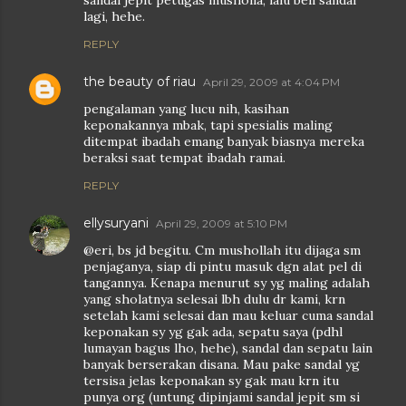
sandal jepit petugas musholla, lalu beli sandal
lagi, hehe.
REPLY
the beauty of riau
April 29, 2009 at 4:04 PM
pengalaman yang lucu nih, kasihan
keponakannya mbak, tapi spesialis maling
ditempat ibadah emang banyak biasnya mereka
beraksi saat tempat ibadah ramai.
REPLY
ellysuryani
April 29, 2009 at 5:10 PM
@eri, bs jd begitu. Cm mushollah itu dijaga sm
penjaganya, siap di pintu masuk dgn alat pel di
tangannya. Kenapa menurut sy yg maling adalah
yang sholatnya selesai lbh dulu dr kami, krn
setelah kami selesai dan mau keluar cuma sandal
keponakan sy yg gak ada, sepatu saya (pdhl
lumayan bagus lho, hehe), sandal dan sepatu lain
banyak berserakan disana. Mau pake sandal yg
tersisa jelas keponakan sy gak mau krn itu
punya org (untung dipinjami sandal jepit sm si