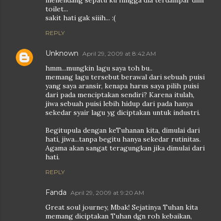
menendang sepatu ku hingga dia terdampar dlm
toilet...
sakit hati gak siiih... :(
REPLY
Unknown
April 29, 2009 at 8:42 AM
hmm...mungkin lagu saya toh bu..
memang lagu tersebut berawal dari sebuah puisi
yang saya aransir, kenapa harus saya pilih puisi
dari pada menciptakan sendiri? Karena itulah,
jiwa sebuah puisi lebih hidup dari pada hanya
sekedar syair lagu yg diciptakan untuk industri.
Begitupula dengan keTuhanan kita, dimulai dari
hati, jiwa...tanpa begitu hanya sekedar rutinitas.
Agama akan sangat teragungkan jika dimulai dari
hati.
REPLY
Fanda
April 29, 2009 at 9:20 AM
Great soul journey, Mbak! Sejatinya Tuhan kita
memang diciptakan Tuhan dgn roh kebaikan,