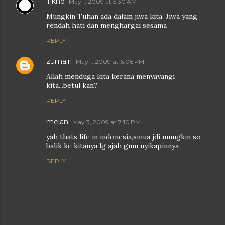
Tikno
May 1, 2009 at 5:30 AM
Mungkin Tuhan ada dalam jiwa kita. Jiwa yang
rendah hati dan menghargai sesama
REPLY
zumairi
May 1, 2009 at 6:06 PM
Allah menduga kita kerana menyayangi
kita...betul kan?
REPLY
melan
May 3, 2009 at 7:10 PM
yah thats life in indonesia,smua jdi mungkin so
balik ke kitanya lg ajah gmn nyikapinnya
REPLY