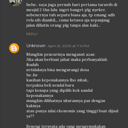
hehe.. saya juga pernah hari pertama tarawih di
mesjid 2 thn lalu. inget banget plg nyeker,
sebenernya tuh sepatu biasa aja, tp emang udh
rela sih diambil,,, cuma ketawa aja sepanjang
jalan diliatin orang plg tanpa alas kaki...
REPLY
Unknown
April 29, 2009 at 7:14 PM
Mungkin pencurinya menganut azas:
Jika akan berbuat jahat maka perbanyaklah
ibadah
setidaknya bisa mengurangi dosa
he..he
kasihan keponakannya lho mbak..
terpaksa beli sendal baru
tapi kenapa yang dipilih kok sandal
keponakannya
mungkin dilihatnya ukurannya pas dengan
kakinya
atau punya nilai ekonomis yang tinggi buat dijual
ya??
Seneng ternyata ada yang mengemukakan