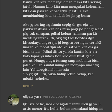
hanya krn kita memang lemah maka kita sering
jatuh. Namun kalo kita mau mengakui kelemahan
kita dan pasrah kepadaNya, pasti Ia akn
membimbing kita kembali ke jln yg benar.
Aku jg sering ngalamin seplg dr gereja, di
parkiran (biasa kan hbs misa pagi pd pengen cpt
plg tuk sarapan, pdhal keluar halaman parkir
mesti ngantre). Eh, org yg tadi berdoa dgn
khusuknya di gereja, jd begitu beringas teriak2
marah ke mobil dpn ato ke satpam krn dia ga
bisa keluar. Pdhal disitu ya ada kantin loh, eh
kalo lapar ya mbok beli kue dulu buat ganjel
perut. Nunggu dgn tenang smp mobilnya bisa
jalan keluar, sambil mungkin menyapa umat yg
lain. Yah...begitulah manusia.
Tp yg gitu itu, bikin hidup lebih hidup, kan
mbak? hehehe...
REPLY
ellysuryani
April 29, 2009 at 10:35 AM
@Tisti, hehe, mbak pengalamanmu lucu jg ya. Si
artis menor itu, hehe, belum memaknai hidup ini