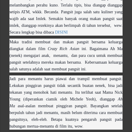
melambangkan perahu kuno. Terlalu tipis, bisa diangap dianggap
setipis ATM, wkkk. Becanda. Pangsit juga salah satu kuliner yang
wajib ada saat Imlek. Semakin banyak orang makan pangsit saat
imlek, dianggap rezekinya akan berlimpah di tahun tersebut, wew.
Secara lengkap bisa dibaca
DISINI
Maka tradisi membuat dan makan pangsit bersama keluarga
diangkat dalam film
Crazy Rich Asian
ini. Bagaimana Ah Ma
(nenek) mengajari anak, menantu, dan para cucu untuk membuat
pangsit setelahnya mereka makan bersama. Kebersamaan keluarga
salah satunya adalah saat membuat pangsit ini.
Jadi para menantu harus piawai dan trampil membuat pangsit.
Lekukan pinggiran pangsit tidak secantik buatan nenek, bisa jadi
tekanan yang menohok hati menantu. Itu terlihat saat Mama Nick
Young (diperankan ciamik oleh Michele Yeoh), dianggap
Ah
Ma
asal-asalan membuat pinggiran pangsit. Bayangkan setelah
berpuluh tahun jadi menantu, masih belum diterima cara membuat
pangsitnya, eleh-eleh. Betapa kuatnya pengaruh pangsit pada
hubungan mertua-menantu di film itu, wow.