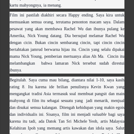
kartu mahyongnya, ia menang.
Film ini pastilah diakhiri secara Happy ending. Saya kira untuk
memuaskan semua orang, terutama penonton macam saya. Dalam
pesawat yang akan membawa Rachel Wu dan ibunya pulang ke
Amerika, Nick Young datang. Dia bersujud melamar Rachel Wu
dengan cicin. Bukan cincin sembarang cincin, tapi cincin cincin
bertahtakan jamrud berwarna hijau itu. Cincin yang selalu dipakai
mama Nick Young, pemberian mertuanya alias Ah Ma. Cincin itu
melambangkan bahwa lamaran Nick tersebut sudah direstui
ibunya.
Begitulah. Saya cuma mau bilang, diantara nilai 1-10, saya kasih
rating 8. Itu karena ide brilian penulisnya Kevin Kwan yang
mengangkat tradisi Asia termasuk soal membuat pangsit dan main
mahyong di film itu sebagai sesuatu yang jadi menarik, menjual
dan disukai semua kalangan. Ditengah kehidupan yang makin egois
dan individualis ini. Sisanya, film ini menjadi
valuable
bagi saya
karena itu tadi, ada Datok Tan Sri Michele Yeoh, artis Malaysia
Kelahiran Ipoh yang memang artis kawakan dan idola saya. Salut