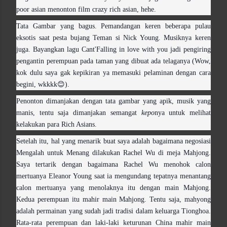
poor asian menonton film crazy rich asian, hehe.
Tata Gambar yang bagus. Pemandangan keren beberapa pulau
eksotis saat pesta bujang Teman si Nick Young. Musiknya keren
juga. Bayangkan lagu Cant'Falling in love with you jadi pengiring
pengantin perempuan pada taman yang dibuat ada telaganya (Wow,
kok dulu saya gak kepikiran ya memasuki pelaminan dengan cara
begini, wkkkk😊).
Penonton dimanjakan dengan tata gambar yang apik, musik yang
manis, tentu saja dimanjakan semangat
kepo
nya untuk melihat
kelakukan para Rich Asians.
Setelah itu, hal yang menarik buat saya adalah bagaimana negosiasi
Mengalah untuk Menang dilakukan Rachel Wu di meja Mahjong.
Saya tertarik dengan bagaimana Rachel Wu menohok calon
mertuanya Eleanor Young saat ia mengundang tepatnya menantang
calon mertuanya yang menolaknya itu dengan main Mahjong.
Kedua perempuan itu mahir main Mahjong. Tentu saja, mahyong
adalah permainan yang sudah jadi tradisi dalam keluarga Tionghoa.
Rata-rata perempuan dan laki-laki keturunan China mahir main