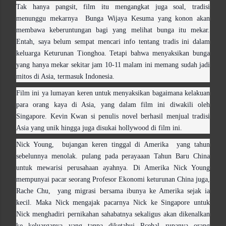
Tak hanya pangsit, film itu mengangkat juga soal, tradisi
menunggu mekarnya Bunga Wijaya Kesuma yang konon akan
membawa keberuntungan bagi yang melihat bunga itu mekar.
Entah, saya belum sempat mencari info tentang tradis ini dalam
keluarga Keturunan Tionghoa. Tetapi bahwa menyaksikan bunga
yang hanya mekar sekitar jam 10-11 malam ini memang sudah jadi
mitos di Asia, termasuk Indonesia.
Film ini ya lumayan keren untuk menyaksikan bagaimana kelakuan
para orang kaya di Asia, yang dalam film ini diwakili oleh
Singapore. Kevin Kwan si penulis novel berhasil menjual tradisi
Asia yang unik hingga juga disukai hollywood di film ini.
Nick Young, bujangan keren tinggal di Amerika yang tahun
sebelunnya menolak. pulang pada perayaaan Tahun Baru China
untuk mewarisi perusahaan ayahnya. Di Amerika Nick Young
mempunyai pacar seorang Profesor Ekonomi keturunan China juga,
Rache Chu, yang migrasi bersama ibunya ke Amerika sejak ia
kecil. Maka Nick mengajak pacarnya Nick ke Singapore untuk
Nick menghadiri pernikahan sahabatnya sekaligus akan dikenalkan
ke keluarganya yang tanpa diketahui Rcehal rupanya orang