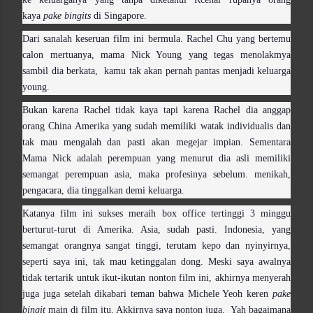
kaya
pake bingits
di Singapore.
Dari sanalah keseruan film ini bermula. Rachel Chu yang bertemu
calon mertuanya, mama Nick Young yang tegas menolakmya
sambil dia berkata, kamu tak akan pernah pantas menjadi keluarga
young.
Bukan karena Rachel tidak kaya tapi karena Rachel dia anggap
orang China Amerika yang sudah memiliki watak individualis dan
tak mau mengalah dan pasti akan megejar impian. Sementara
Mama Nick adalah perempuan yang menurut dia asli memiliki
semangat perempuan asia, maka profesinya sebelum. menikah,
pengacara, dia tinggalkan demi keluarga.
Katanya film ini sukses meraih box office tertinggi 3 minggu
berturut-turut di Amerika. Asia, sudah pasti. Indonesia, yang
semangat orangnya sangat tinggi, terutam kepo dan nyinyirnya,
seperti saya ini, tak mau ketinggalan dong. Meski saya awalnya
tidak tertarik untuk ikut-ikutan nonton film ini, akhirnya menyerah
juga juga setelah dikabari teman bahwa Michele Yeoh keren
pake
bingit
main di film itu. Akkirnya saya nonton juga. Yah bagaimana