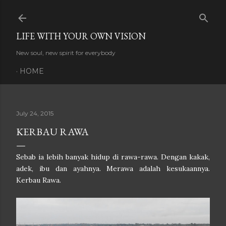
Skip to main content
LIFE WITH YOUR OWN VISION
New soul, new spirit for everybody
HOME
July 24, 2015
KERBAU RAWA
Sebab ia lebih banyak hidup di rawa-rawa. Dengan kakak,
adek, ibu dan ayahnya. Merawa adalah kesukaannya.
Kerbau Rawa.