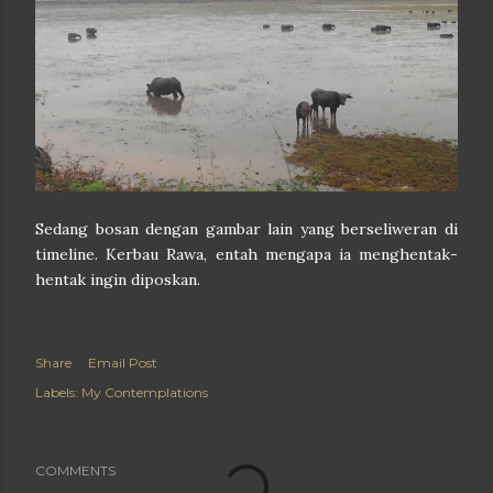
Sedang bosan dengan gambar lain yang berseliweran di
timeline. Kerbau Rawa, entah mengapa ia menghentak-
hentak ingin diposkan.
Share
Email Post
Labels:
My Contemplations
COMMENTS