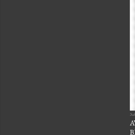
Ju
A
B