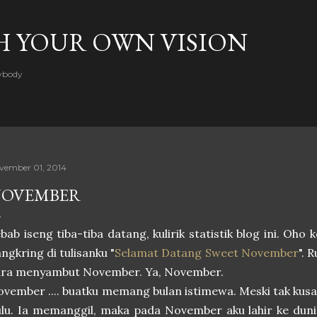
Skip to main content
H YOUR OWN VISION
rybody
vember 01, 2014
OVEMBER
bab iseng tiba-tiba datang, kulirik statistik blog ini. Oh
ngkring di tulisanku "
Selamat Datang Sweet November
". 
ara menyambut November. Ya, November.
vember .... buatku memang bulan istimewa. Meski tak kus
lu. Ia memanggil, maka pada November aku lahir ke dunia