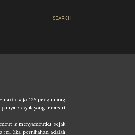
SEARCH
o kemarin saja 136 pengunjung
Rupanya banyak yang mencari
ambut ia menyambutku, sejak
 ini. Jika pernikahan adalah