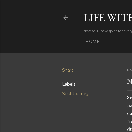
LIFE WIT
New soul, new spirit for eve
HOME
Share
No
N
Labels
Soul Journey
Se
na
c
No
du