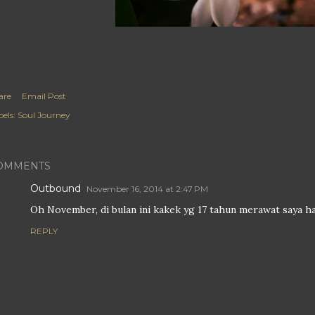
are
Email Post
els:
Soul Journey
OMMENTS
Outbound
November 16, 2014 at 2:47 PM
Oh November, di bulan ini kakek yg 17 tahun merawat saya ha
REPLY