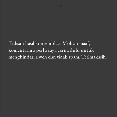
Tulisan hasil kontemplasi. Mohon maaf,
komentarmu perlu saya cerna dulu untuk
P
menghindari riweh dan tidak spam. Terimakasih.
o
s
t
a
C
o
m
m
e