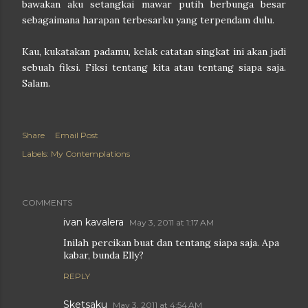
bawakan aku setangkai mawar putih berbunga besar
sebagaimana harapan terbesarku yang terpendam dulu.
Kau, kukatakan padamu, kelak catatan singkat ini akan jadi
sebuah fiksi. Fiksi tentang kita atau tentang siapa saja.
Salam.
Share
Email Post
Labels:
My Contemplations
COMMENTS
ivan kavalera
May 3, 2011 at 1:17 AM
Inilah percikan buat dan tentang siapa saja. Apa
kabar, bunda Elly?
REPLY
Sketsaku
May 3, 2011 at 4:54 AM