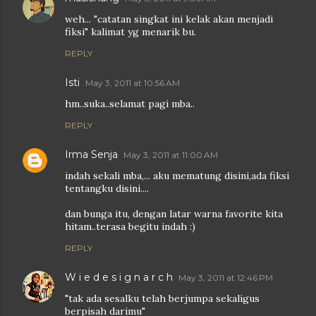
weh... "catatan singkat ini kelak akan menjadi
fiksi" kalimat yg menarik bu.
REPLY
Isti
May 3, 2011 at 10:56 AM
hm..suka..selamat pagi mba..
REPLY
Irma Senja
May 3, 2011 at 11:00 AM
indah sekali mba,... aku mematung disini,ada fiksi
tentangku disini....
dan bunga itu, dengan latar warna favorite kita
hitam..terasa begitu indah :)
REPLY
W i e d e s i g n a r c h
May 3, 2011 at 12:46 PM
"tak ada sesalku telah berjumpa sekaligus
berpisah darimu"