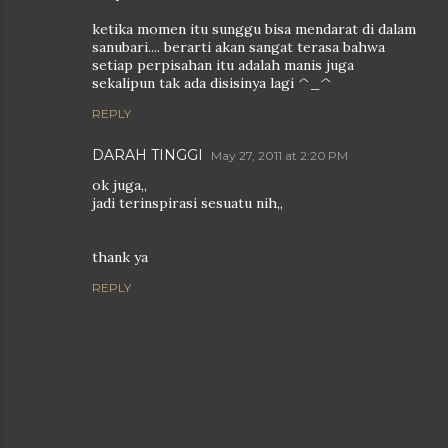
ketika momen itu sunggu bisa mendarat di dalam
sanubari.... berarti akan sangat terasa bahwa
setiap perpisahan itu adalah manis juga
sekalipun tak ada disisinya lagi ^_^
REPLY
DARAH TINGGI
May 27, 2011 at 2:20 PM
ok juga,,
jadi terinspirasi sesuatu nih,,
thank ya
REPLY