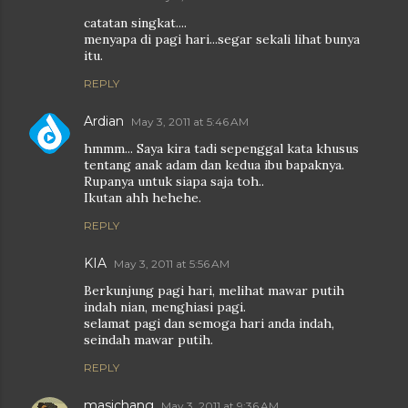
catatan singkat....
menyapa di pagi hari...segar sekali lihat bunya
itu.
REPLY
Ardian
May 3, 2011 at 5:46 AM
hmmm... Saya kira tadi sepenggal kata khusus
tentang anak adam dan kedua ibu bapaknya.
Rupanya untuk siapa saja toh..
Ikutan ahh hehehe.
REPLY
KIA
May 3, 2011 at 5:56 AM
Berkunjung pagi hari, melihat mawar putih
indah nian, menghiasi pagi.
selamat pagi dan semoga hari anda indah,
seindah mawar putih.
REPLY
masichang
May 3, 2011 at 9:36 AM