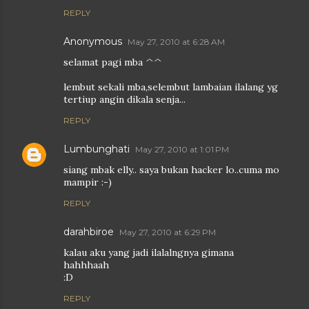
REPLY
Anonymous
May 27, 2010 at 6:28 AM
selamat pagi mba ^^
lembut sekali mba,selembut lambaian ilalang yg
tertiup angin dikala senja...
REPLY
Lumbunghati
May 27, 2010 at 1:01 PM
siang mbak elly.. saya bukan hacker lo..cuma mo
mampir :-)
REPLY
darahbiroe
May 27, 2010 at 6:29 PM
kalau aku yang jadi ilalalngnya gimana
hahhhaah
:D
REPLY