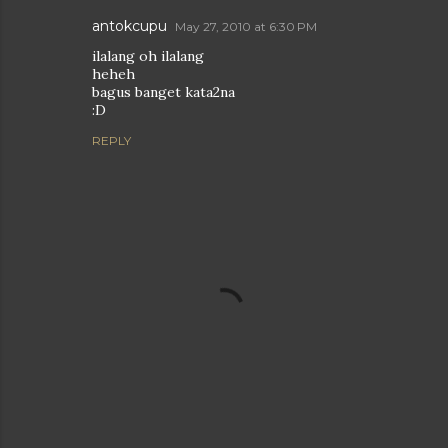
antokcupu
May 27, 2010 at 6:30 PM
ilalang oh ilalang
heheh
bagus banget kata2na
:D
REPLY