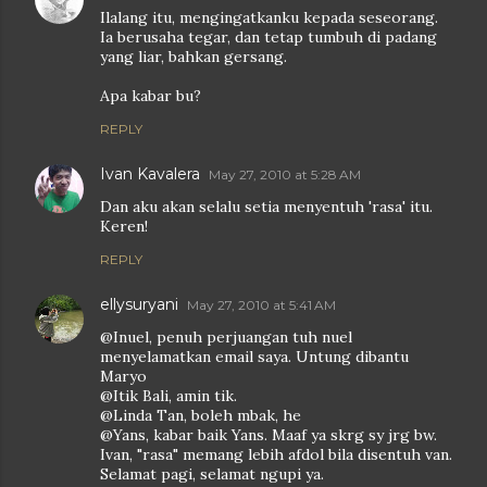
Ilalang itu, mengingatkanku kepada seseorang.
Ia berusaha tegar, dan tetap tumbuh di padang
yang liar, bahkan gersang.
Apa kabar bu?
REPLY
Ivan Kavalera
May 27, 2010 at 5:28 AM
Dan aku akan selalu setia menyentuh 'rasa' itu.
Keren!
REPLY
ellysuryani
May 27, 2010 at 5:41 AM
@Inuel, penuh perjuangan tuh nuel
menyelamatkan email saya. Untung dibantu
Maryo
@Itik Bali, amin tik.
@Linda Tan, boleh mbak, he
@Yans, kabar baik Yans. Maaf ya skrg sy jrg bw.
Ivan, "rasa" memang lebih afdol bila disentuh van.
Selamat pagi, selamat ngupi ya.