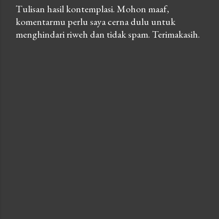
Tulisan hasil kontemplasi. Mohon maaf,
komentarmu perlu saya cerna dulu untuk
P
menghindari riweh dan tidak spam. Terimakasih.
o
s
t
a
C
o
m
m
e
n
t