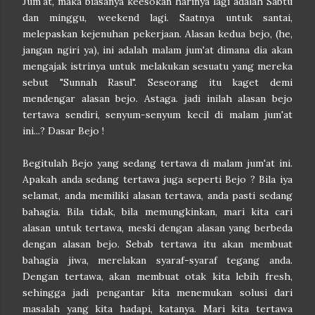
Jum'at, maka biasanya keesokan harinya lagi adalah Sabtu
dan minggu, weekend lagi. Saatnya untuk santai,
melepaskan kejenuhan pekerjaan. Alasan kedua bejo, (he,
jangan ngiri ya), ini adalah malam jum'at dimana dia akan
mengajak istrinya untuk melakukan sesuatu yang mereka
sebut "Sunnah Rasul". Seseorang itu kaget demi
mendengar alasan bejo. Astaga. jadi inilah alasan bejo
tertawa sendiri, senyum-senyum kecil di malam jum'at
ini...? Dasar Bejo !
Begitulah Bejo yang sedang tertawa di malam jum'at ini.
Apakah anda sedang tertawa juga seperti Bejo ? Bila iya
selamat, anda memiliki alasan tertawa, anda pasti sedang
bahagia. Bila tidak, bila memungkinkan, mari kita cari
alasan untuk tertawa, meski dengan alasan yang berbeda
dengan alasan bejo. Sebab tertawa itu akan membuat
bahagia jiwa, merelakan syaraf-syaraf tegang anda.
Dengan tertawa, akan membuat otak kita lebih fresh,
sehingga jadi pengantar kita menemukan solusi dari
masalah yang kita hadapi, katanya. Mari kita tertawa