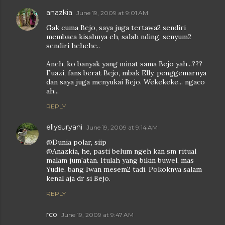
anazkia
June 19, 2009 at 9:01 AM
Gak cuma Bejo, saya juga tertawa2 sendiri
membaca kisahnya eh, salah nding, senyum2
sendiri hehehe..
Aneh, ko banyak yang minat sama Bejo yah...???
Fuazi, fans berat Bejo, mbak Elly, penggemarnya
dan saya juga menyukai Bejo. Wekekeke... ngaco
ah...
REPLY
ellysuryani
June 19, 2009 at 9:14 AM
@Dunia polar, siip
@Anazkia, he, pasti belum ngeh kan sm ritual
malam jum'atan. Itulah yang bikin buwel, mas
Yudie, bang Iwan mesem2 tadi. Pokoknya salam
kenal aja dr si Bejo.
REPLY
rco
June 19, 2009 at 9:47 AM