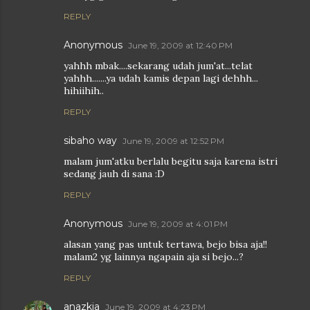
REPLY
Anonymous
June 19, 2009 at 12:40 PM
yahhh mbak....sekarang udah jum'at...telat
yahhh.......ya udah kamis depan lagi dehhh...
hihiihih..
REPLY
sibaho way
June 19, 2009 at 12:52 PM
malam jum'atku berlalu begitu saja karena istri
sedang jauh di sana :D
REPLY
Anonymous
June 19, 2009 at 4:01 PM
alasan yang pas untuk tertawa, bejo bisa aja!!
malam2 yg lainnya ngapain aja si bejo...?
REPLY
anazkia
June 19, 2009 at 4:23 PM