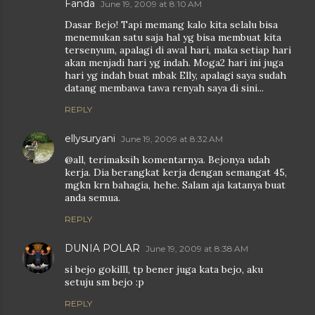
Fanda
June 19, 2009 at 8:10 AM
Dasar Bejo! Tapi memang kalo kita selalu bisa
menemukan satu saja hal yg bisa membuat kita
tersenyum, apalagi di awal hari, maka setiap hari
akan menjadi hari yg indah. Moga2 hari ini juga
hari yg indah buat mbak Elly, apalagi saya sudah
datang membawa tawa renyah saya di sini...
REPLY
ellysuryani
June 19, 2009 at 8:32 AM
@all, terimaksih komentarnya. Bejonya udah
kerja. Dia berangkat kerja dengan semangat 45,
mgkn krn bahagia, hehe. Salam aja katanya buat
anda semua.
REPLY
DUNIA POLAR
June 19, 2009 at 8:38 AM
si bejo gokilll, tp bener juga kata bejo, aku
setuju sm bejo :p
REPLY