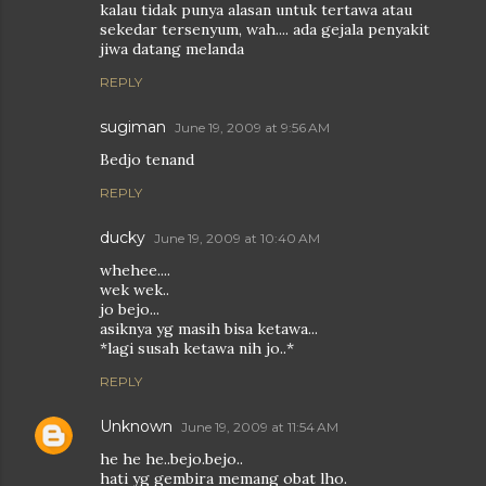
kalau tidak punya alasan untuk tertawa atau
sekedar tersenyum, wah.... ada gejala penyakit
jiwa datang melanda
REPLY
sugiman
June 19, 2009 at 9:56 AM
Bedjo tenand
REPLY
ducky
June 19, 2009 at 10:40 AM
whehee....
wek wek..
jo bejo...
asiknya yg masih bisa ketawa...
*lagi susah ketawa nih jo..*
REPLY
Unknown
June 19, 2009 at 11:54 AM
he he he..bejo.bejo..
hati yg gembira memang obat lho.