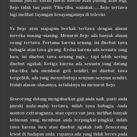
malam jum'at. Entah jum'at kliwon atau pahing atau legi,
Bejo tidak tau pasti. Tiba-tiba, wakakak........Bejo tertawa
lagi melihat tayangan kesayangannya di televisi.
Ya Bejo atau siapapun berhak tertawa dengan alasan
mereka masing-masing. Menurut Bejo ada banyak alasan
orang tertawa. Pertama karena senang, ini disebut tawa
bahagia atau tawa girang. Kedua karena ada sesuatu yang
lucu, ini disebut tawa senang juga.... tapi lebih sering
disebut ngakak. Ketiga karena ada sesuatu yang datang
tiba-tiba, lalu membuat geli sendiri, ini disebut tawa
tergelitik, ada yang menyebutnya senyum-senyum sendiri.
Itulah alasan-alasannya, setidaknya ini menurut Bejo.
Seseorang datang mengabarkan gaji anda naik, pasti anda
(meski malu-malu) tertawa, inilah tawa bahagia. Anda
nonton extravaganza, atau opera van java, melihat banyak
kelucuan yang membuat anda terpingkal-pingkal, inilah
tawa karena lucu atau disebut ngakak tadi. Seseorang
lewat di hadapan anda, rupanya ada yang tidak beres pada