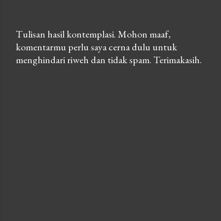
Tulisan hasil kontemplasi. Mohon maaf,
komentarmu perlu saya cerna dulu untuk
P
menghindari riweh dan tidak spam. Terimakasih.
o
s
t
a
C
o
m
m
e
n
t