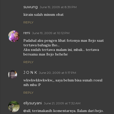
suwung
June 19, 2009 at 8:39 PM
kirain salah minum obat
REPLY
reni
June 19, 2009 at 10:12 PM
Padahal aku pengen lihat fotonya mas Bejo saat
tertawa bahagia lho...
Aku sudah tertawa malam ini, mbak... tertawa
bersama mas Bejo hehehe
REPLY
J O N K
June 20, 2009 at 9:17 PM
wkwkwkkwkwkw,,, saya belum bisa sunah rosul
nih mba :P
REPLY
ellysuryani
June 21, 2009 at 7:32 AM
@all, terimakasih komentarnya. Salam dari bejo.