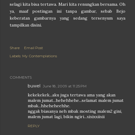
selagi kita bisa tertawa. Mari kita renungkan bersama. Oh
ya, maaf postingan ini tanpa gambar, sebab Bejo
keberatan gambarnya yang sedang tersenyum saya
tampilkan disini.
Share
Email Post
Labels:
My Contemplations
COMMENTS
buwel
June 18, 2009 at 11:25 PM
kekekekek...aku juga tertawa ama yang akan
malem jumat...hehehhehe...selamat malem jumat
mbak...hheheheehhe.
nggak biasanya neh mbak mosting malem2 gini,
malem jumat lagi, bikin ngiri...xixixxiixii
REPLY