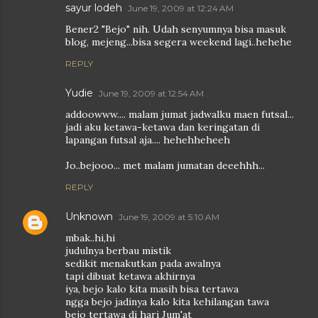
sayur lodeh
June 19, 2009 at 12:24 AM
Bener2 "Bejo" nih. Udah senyumnya bisa masuk
blog, mejeng...bisa segera weekend lagi..hehehe
REPLY
Yudie
June 19, 2009 at 12:54 AM
addoowww.... malam jumat jadwalku maen futsal...
jadi aku ketawa-ketawa dan keringatan di
lapangan futsal aja.... hehehheheeh
Jo..bejooo... met malam jumatan deeehhh...
REPLY
Unknown
June 19, 2009 at 5:10 AM
mbak..hi,hi
judulnya berbau mistik
sedikit menakutkan pada awalnya
tapi dibuat ketawa akhirnya
iya, bejo kalo kita masih bisa tertawa
ngga bejo jadinya kalo kita kehilangan tawa
bejo tertawa di hari Jum'at