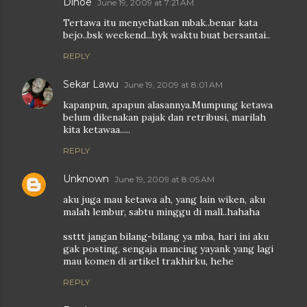
Dinoe
June 19, 2009 at 7:21 AM
Tertawa itu menyehatkan mbak..benar kata
bejo..bsk weekend...byk waktu buat bersantai..
REPLY
Sekar Lawu
June 19, 2009 at 8:01 AM
kapanpun, apapun alasannya.Mumpung ketawa
belum dikenakan pajak dan retribusi, marilah
kita ketawaa.....
REPLY
Unknown
June 19, 2009 at 8:05 AM
aku juga mau ketawa ah, yang lain wiken, aku
malah lembur, sabtu minggu di mall..hahaha
ssttt jangan bilang-bilang ya mba, hari ini aku
gak posting, sengaja mancing yayank yang lagi
mau komen di artikel trakhirku, hehe
REPLY