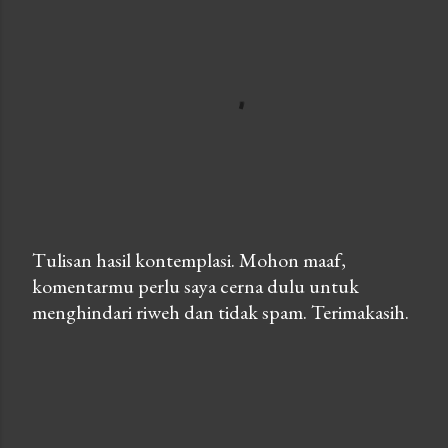
Tulisan hasil kontemplasi. Mohon maaf,
komentarmu perlu saya cerna dulu untuk
P
menghindari riweh dan tidak spam. Terimakasih.
o
s
t
a
C
o