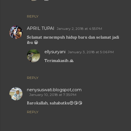
REPLY
APRIL TUPAI
January 2, 2018 at 4:55 PM
Selamat menempuh hidup baru dan selamat jadi
ibu 😀
ellysuryani
January 3, 2018 at 5:06 PM
Terimakasih 🙏
REPLY
nenysuswati.blogspot,com
January 10, 2018 at 7:35 PM
Barokallah, sahabatku😍😘😘
REPLY