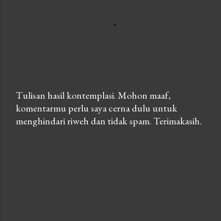
Tulisan hasil kontemplasi. Mohon maaf,
komentarmu perlu saya cerna dulu untuk
P
menghindari riweh dan tidak spam. Terimakasih.
o
s
t
a
C
o
m
m