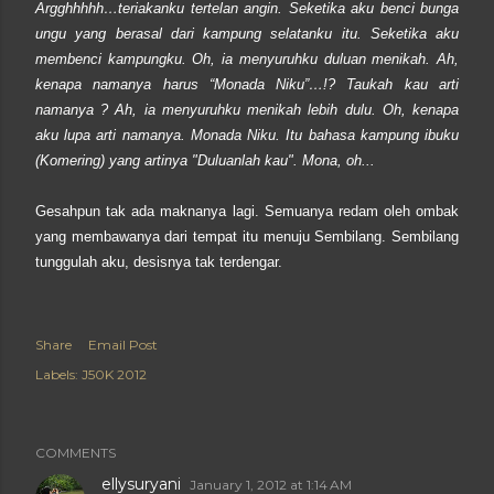
Argghhhhh…teriakanku tertelan angin. Seketika aku benci bunga
ungu yang berasal dari kampung selatanku itu. Seketika aku
membenci kampungku. Oh, ia menyuruhku duluan menikah. Ah,
kenapa namanya harus “Monada Niku”…!? Taukah kau arti
namanya ? Ah, ia menyuruhku menikah lebih dulu. Oh, kenapa
aku lupa arti namanya. Monada Niku. Itu bahasa kampung ibuku
(Komering) yang artinya "Duluanlah kau". Mona, oh...
Gesahpun tak ada maknanya lagi. Semuanya redam oleh ombak
yang membawanya dari tempat itu menuju Sembilang. Sembilang
tunggulah aku, desisnya tak terdengar.
Share
Email Post
Labels:
J50K 2012
COMMENTS
ellysuryani
January 1, 2012 at 1:14 AM