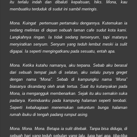
itu terlalu indah dan dibaluti kepalsuan, hiks. Mona, kau
membuatku terduduk di sudut ini sambil meringis.
Mona. Kuingat pertemuan pertamaku dengannya. Kutemukan ia
sedang melintas di depan sebuah taman cafe sudut kota kami.
Langkahnya ringan. Ia tidak sedang tersenyum, tapi matanya
menyiratkan senyum. Senyum yang teduh lembut meski ia sulit
digapai. Ia seperti mengingatkanu pada sesuatu, entah apa.
Mona. Ketika kutahu namanya, aku terpana. Sebab aku berasal
dari sebuah tempat jauh di selatan, aku selalu punya greget
dengan nama “Mona”. Sebab di kampungku nama ‘Mona”
biasanya disandang oleh anak tertua. Saat itu kutanyakan pada
Mona, ia mengangguk membenarkan. Sejak itu aku semakin suka
padanya. Kerinduanku pada kampung halaman seperti terobati.
Seperti kebahagiaan menemukan sekuntum bunga halaman
rumah ibuku di tengah padang rumput asing.
Mona. Mona. Mona. Betapa ia sulit ditebak. Tanpa bisa diduga, di
sebuah hari yang teduh sebulan yang lalu, lupa hari apa, tiba-tiba