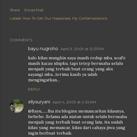
Share
Email Post
Labels:
How To Get Our Happiness
My Contemplations
COMMENTS
bayu nugroho
April 3, 2009 at 12:31 PM
kalo kilau mungkin saya masih redup mba, soal'e
masih kacau idupku, tapi tetep berusaha selalu
menjadi yang terbaik buat orang yang aku
sayangi mba...terima kasih ya udah
mengingatkan...
REPLY
ellysuryani
April 4, 2009 at 4:32 AM
@Bayu,......lha itu blogmu memancarkan kilaunya,
hehehe. Selama ada niatan untuk selalu berusaha
menjadi yang terbaik buat orang lain, itu sudah
kilau yang memancar, kilau dari cahaya jiwa yang
ingin berbuat terbaik.