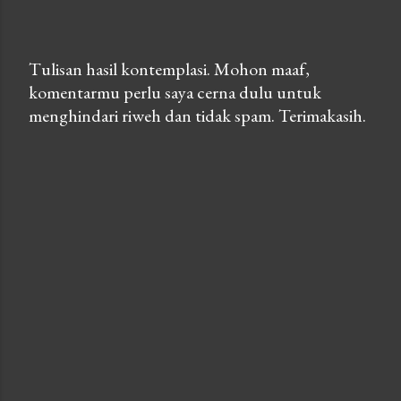
Tulisan hasil kontemplasi. Mohon maaf,
komentarmu perlu saya cerna dulu untuk
P
menghindari riweh dan tidak spam. Terimakasih.
o
s
t
a
C
o
m
m
e
n
t