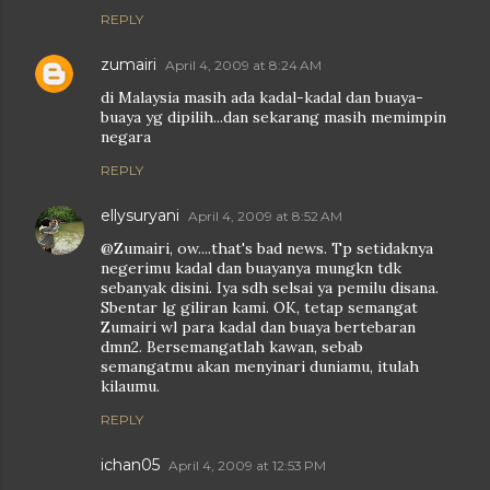
REPLY
zumairi
April 4, 2009 at 8:24 AM
di Malaysia masih ada kadal-kadal dan buaya-
buaya yg dipilih...dan sekarang masih memimpin
negara
REPLY
ellysuryani
April 4, 2009 at 8:52 AM
@Zumairi, ow....that's bad news. Tp setidaknya
negerimu kadal dan buayanya mungkn tdk
sebanyak disini. Iya sdh selsai ya pemilu disana.
Sbentar lg giliran kami. OK, tetap semangat
Zumairi wl para kadal dan buaya bertebaran
dmn2. Bersemangatlah kawan, sebab
semangatmu akan menyinari duniamu, itulah
kilaumu.
REPLY
ichan05
April 4, 2009 at 12:53 PM