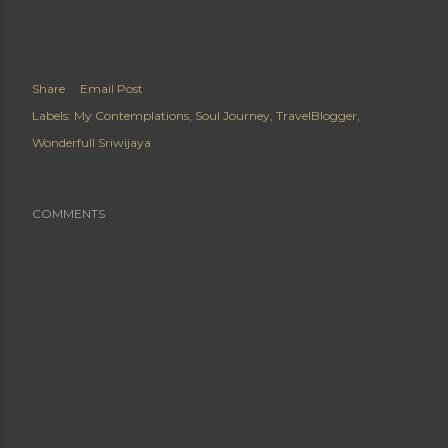
Share
Email Post
Labels:
My Contemplations
Soul Journey
TravelBlogger
Wonderfull Sriwijaya
COMMENTS