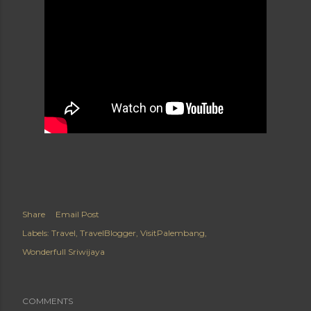
Share
Email Post
Labels:
Travel
TravelBlogger
VisitPalembang
Wonderfull Sriwijaya
COMMENTS