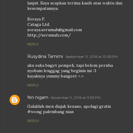
lanjut. Saya ucapkan terima kasih atas waktu dan
kesempatannya.
Soraya F.
Cataga Ltd.
soraya.serumah@gmail.com
http://serumah.com/
REPLY
Rusydina Tamimi
September 11, 2016 at 10:55 PM
aku suka bnget pempek, tapi belom pernha
nyobain lenggag yang beginin ini :3
kayaknya yummy bangeet >.<
REPLY
feri nigam
November 9, 2016 at 11:53 PM
Galaklah men diajak kesano, apolagi gratis
#wong palembang nian
REPLY