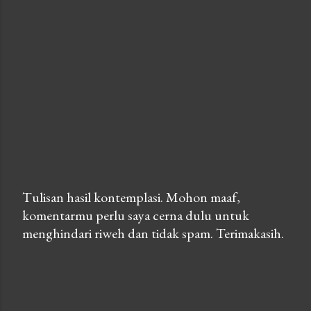
Tulisan hasil kontemplasi. Mohon maaf,
komentarmu perlu saya cerna dulu untuk
P
menghindari riweh dan tidak spam. Terimakasih.
o
s
t
a
C