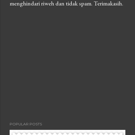
menghindari riweh dan tidak spam. Terimakasih.
o
s
t
a
C
o
m
m
e
n
t
POPULAR POSTS