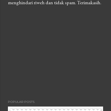
menghindari riweh dan tidak spam. Terimakasih.
o
s
t
a
C
o
m
m
e
n
t
POPULAR POSTS