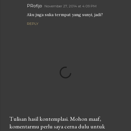
PRofijo
November 27, 2014 at 4:09 PM
Aku juga suka termpat yang sunyi, jadi?
REPLY
Tulisan hasil kontemplasi. Mohon maaf,
komentarmu perlu saya cerna dulu untuk
P