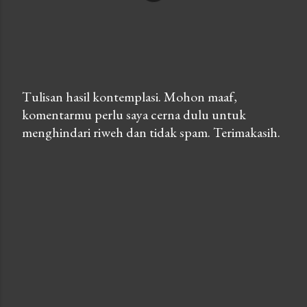
Tulisan hasil kontemplasi. Mohon maaf,
komentarmu perlu saya cerna dulu untuk
P
menghindari riweh dan tidak spam. Terimakasih.
o
s
t
a
C
o
m
m
e
n