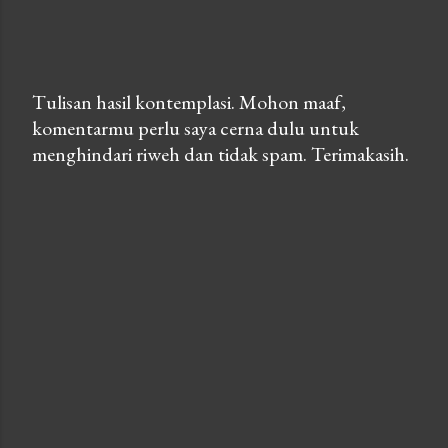
Tulisan hasil kontemplasi. Mohon maaf,
komentarmu perlu saya cerna dulu untuk
P
menghindari riweh dan tidak spam. Terimakasih.
o
s
t
a
C
o
m
m
e
n
t