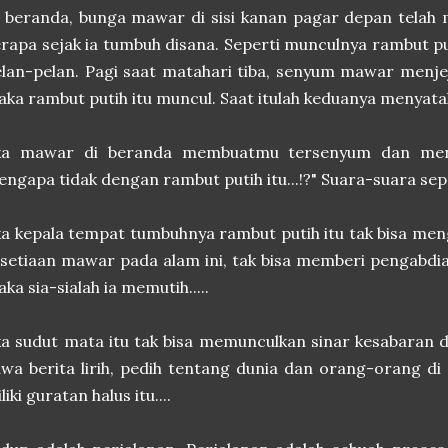
 beranda, bunga mawar di sisi kanan pagar depan telah
rapa sejak ia tumbuh disana. Seperti munculnya rambut put
lan-pelan. Pagi saat matahari tiba, senyum mawar menje
ka rambut putih itu muncul. Saat itulah keduanya menyata
ika mawar di beranda membuatmu tersenyum dan men
ngapa tidak dengan rambut putih itu...!?" Suara-suara sep
ka kepala tempat tumbuhnya rambut putih itu tak bisa me
setiaan mawar pada alam ini, tak bisa memberi pengabdia
ka sia-sialah ia memutih.....
ka sudut mata itu tak bisa memunculkan sinar kesabaran 
wa berita lirih, pedih tentang dunia dan orang-orang di s
liki guratan halus itu....