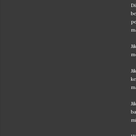
Di
be
pe
ma
J
me
Ji
ke
ma
Ji
ba
mi