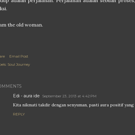
dup adalah perjalanan. Perjalanan adalah sebuah proses, 
ksi.
'am the old woman.
are
Email Post
els:
Soul Journey
OMMENTS
Edi - aura ide
September 23, 2013 at 4:42 PM
Kita nikmati takdir dengan senyuman, pasti aura positif yang k
REPLY