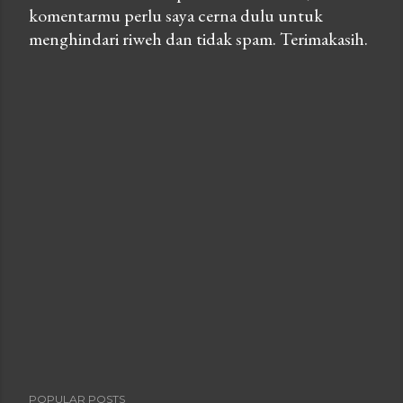
komentarmu perlu saya cerna dulu untuk
P
menghindari riweh dan tidak spam. Terimakasih.
o
s
t
a
C
o
m
m
e
n
t
POPULAR POSTS