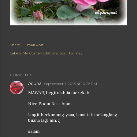
Share
Email Post
Labels:
My Contemplations
Soul Journey
COMMENTS
Arjuna
September 1, 2013 at 10:25 PM
MAWAR, begitulah ia merekah.
Nice Poem Bu,... hmm
langit berkunjung yaaa, lama tak melanglang
buana lagi nih, :)
salam.