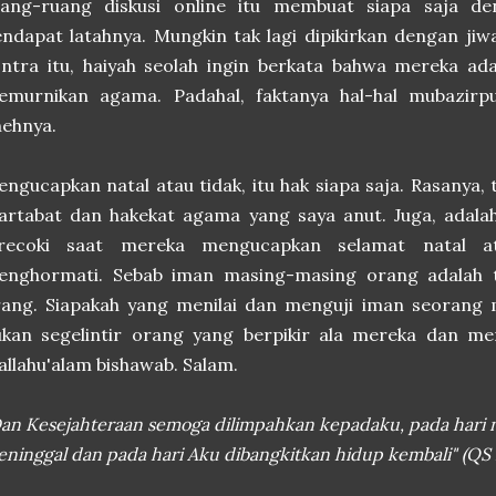
uang-ruang diskusi online itu membuat siapa saja 
ndapat latahnya. Mungkin tak lagi dipikirkan dengan ji
ntra itu, haiyah seolah ingin berkata bahwa mereka ada
emurnikan agama. Padahal, faktanya hal-hal mubazirp
ehnya.
ngucapkan natal atau tidak, itu hak siapa saja. Rasanya,
rtabat dan hakekat agama yang saya anut. Juga, adalah
irecoki saat mereka mengucapkan selamat natal at
enghormati. Sebab iman masing-masing orang adalah 
ang. Siapakah yang menilai dan menguji iman seorang m
ukan segelintir orang yang berpikir ala mereka dan m
llahu'alam bishawab. Salam.
an Kesejahteraan semoga dilimpahkan kepadaku, pada hari n
ninggal dan pada hari Aku dibangkitkan hidup kembali" (QS