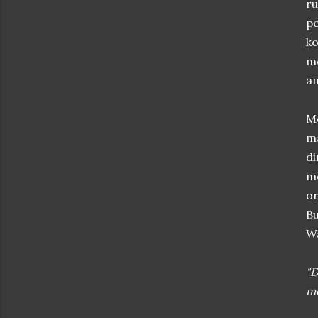
r
pe
ko
m
an
Me
ma
d
m
or
B
Wa
"D
me