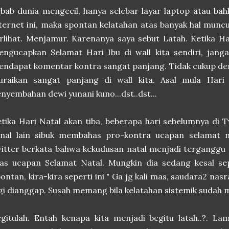
bab dunia mengecil, hanya selebar layar laptop atau ba
ternet ini, maka spontan kelatahan atas banyak hal munc
rlihat. Menjamur. Karenanya saya sebut Latah. Ketika Ha
ngucapkan Selamat Hari Ibu di wall kita sendiri, janga
ndapat komentar kontra sangat panjang. Tidak cukup de
iuraikan sangat panjang di wall kita. Asal mula Hari
nyembahan dewi yunani kuno...dst..dst...
tika Hari Natal akan tiba, beberapa hari sebelumnya di 
anal lain sibuk membahas pro-kontra ucapan selamat n
itter berkata bahwa kekudusan natal menjadi terganggu
as ucapan Selamat Natal. Mungkin dia sedang kesal sep
ontan, kira-kira seperti ini " Ga jg kali mas, saudara2 nasra
gi dianggap. Susah memang bila kelatahan sistemik sudah m
gitulah. Entah kenapa kita menjadi begitu latah..?. Lam