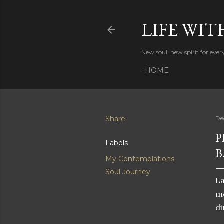
LIFE WIT
New soul, new spirit for eve
HOME
Share
De
P
Labels
B
My Contemplations
Soul Journey
La
me
d