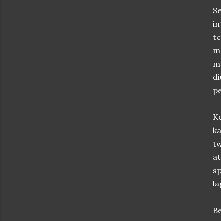
Se
in
te
me
me
d
pe
Ke
k
tw
at
sp
la
Be