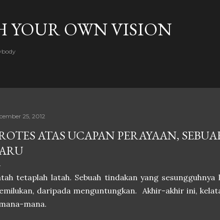
Skip to main content
H YOUR OWN VISION
rybody
cember 25, 2012
ROTES ATAS UCAPAN PERAYAAN, SEBU
ARU
tah tetaplah latah. Sebuah tindakan yang sesungguhnya
milukan, daripada menguntungkan. Akhir-akhir ini, kela
imana-mana.