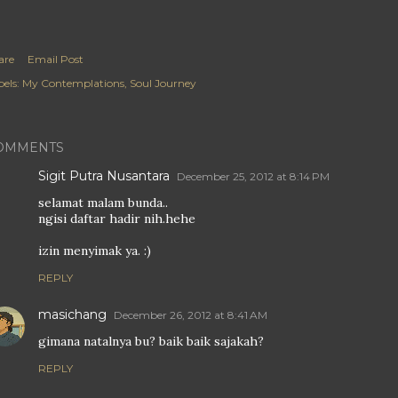
are
Email Post
els:
My Contemplations
Soul Journey
OMMENTS
Sigit Putra Nusantara
December 25, 2012 at 8:14 PM
selamat malam bunda..
ngisi daftar hadir nih.hehe
izin menyimak ya. :)
REPLY
masichang
December 26, 2012 at 8:41 AM
gimana natalnya bu? baik baik sajakah?
REPLY