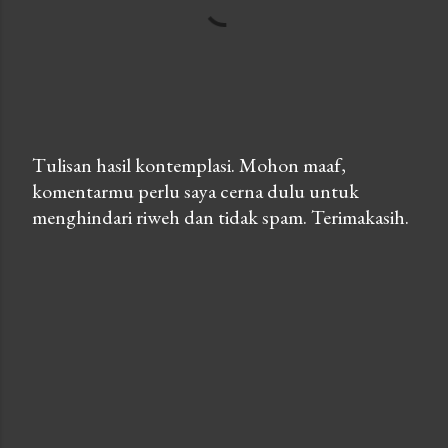
Tulisan hasil kontemplasi. Mohon maaf,
komentarmu perlu saya cerna dulu untuk
P
menghindari riweh dan tidak spam. Terimakasih.
o
s
t
a
C
o
m
m
e