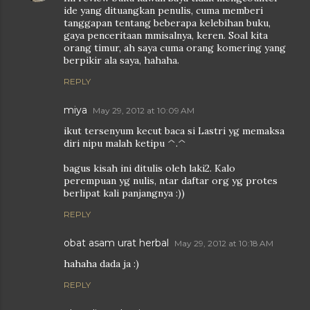
ide yang dituangkan penulis, cuma memberi
tanggapan tentang beberapa kelebihan buku,
gaya penceritaan mmisalnya, keren. Soal kita
orang timur, ah saya cuma orang komering yang
berpikir ala saya, hahaha.
REPLY
miya
May 29, 2012 at 10:09 AM
ikut tersenyum kecut baca si Lastri yg memaksa
diri nipu malah ketipu ^.^
bagus kisah ini ditulis oleh laki2. Kalo
perempuan yg nulis, ntar daftar org yg protes
berlipat kali panjangnya :))
REPLY
obat asam urat herbal
May 29, 2012 at 10:18 AM
hahaha dada ja :)
REPLY