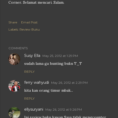
Corner. Selamat mencari. Salam.
Share
Email Post
Labels:
Review Buku
COMMENTS
Susy Ella
May 25, 2012 at 1:29 PM
sudah lama ga hunting buku T_T
REPLY
ferry wahyudi
May 26, 2012 at 2:29 PM
kita kan orang timur mbak...
REPLY
ellysuryani
May 26, 2012 at 9:26 PM
Ini review buku kawan Saya tidak mengcounter