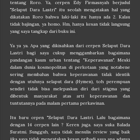
tentang Roro. Ya, cerpen Edy Firmasnyah berjudul
"Selaput Dara Lastri" itu seolah mengatakan hal yang
dikatakan Roro bahwa laki-laki itu hanya ada 2. Kalau
tidak bajingan, ya homo. Hm, hanya kesan tidak langsung
yang saya tangkap dari buku ini.
Ya ya ya. Apa yang dikisahkan dari cerpen Selaput Dara
Lastri bagi saya cukup menggambarkan bagaimana
pandangan kaum urban tentang "Keperawanan". Meski
dalam dunia kosmopolitan di perkotaan yang notabene
sering membahas bahwa keperawanan tidak identik
dengan utuhnya selaput dara (Hymen), toh perempuan
sendiri tidak bisa melepaskan diri dari stigma yang
dibentuk masyarakat atas arti keperawanan dan
tuntutannya pada malam pertama perkawinan.
Itu baru cepen "Selaput Dara Lastri. Lalu bagaimana
dengan 14 cerpen lain ? Keren juga. saya suka Balada
Suratmi. Sungguh, saya tidak menulis review yang baik
jika saya tidak mengatakan kesan pribadi saya apa adanya