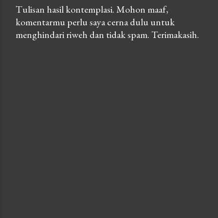
Tulisan hasil kontemplasi. Mohon maaf,
komentarmu perlu saya cerna dulu untuk
P
menghindari riweh dan tidak spam. Terimakasih.
o
s
t
a
C
o
m
m
e
n
t