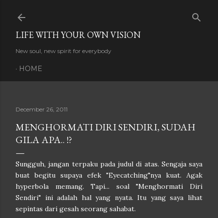
Skip to main content
LIFE WITH YOUR OWN VISION
New soul, new spirit for everybody
HOME
December 26, 2011
MENGHORMATI DIRI SENDIRI, SUDAH
GILA APA.. !?
Sungguh, jangan terpaku pada judul di atas. Sengaja saya
buat begitu supaya efek "Eyecatching"nya kuat. Agak
hyperbola memang. Tapi... soal "Menghormati Diri
Sendiri" ini adalah hal yang nyata. Itu yang saya lihat
sepintas dari gesah seorang sahabat.