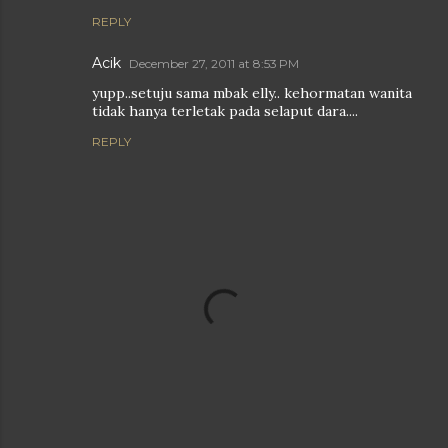
REPLY
Acik
December 27, 2011 at 8:53 PM
yupp..setuju sama mbak elly.. kehormatan wanita
tidak hanya terletak pada selaput dara....
REPLY