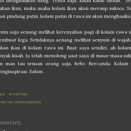
sa menghasikan uang. Tentu saja, kalau kalau diolah. 
kan ikan, maka usaha kolam ikan akan meraup sukses. S
an pindang patin, kolam patin di rawa ini akan menghasika
ntu saja senang melihat kerenyahan pagi di kolam rawa in
mbuat lega. Setidaknya senang melihat senyum di wajah
kan ikan di kolam rawa ini. Buat saya sendiri, ah kol
nyak kisah. Ia telah menolong saat saya di masa-masa sulit
au mau tau urusan orang saja, hehe. Bercanda. Kolam 
nginspirasi. Salam.
are
Email Post
els:
My Contemplations
OMMENTS