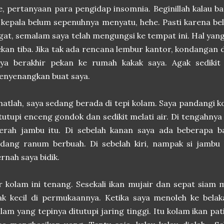
, pertanyaan para pengidap insomnia. Beginillah kalau b
 kepala belum sepenuhnya menyatu, hehe. Pasti karena bel
gat, semalam saya telah mengungsi ke tempat ini. Hal yang 
kan tiba. Jika tak ada rencana lembur kantor, kondangan d
ya berakhir pekan ke rumah kakak saya. Agak sedikit d
enyenangkan buat saya.
hatlah, saya sedang berada di tepi kolam. Saya pandangi 
tutupi enceng gondok dan sedikit melati air. Di tengahnya
erah jambu itu. Di sebelah kanan saya ada beberapa 
edang ranum berbuah. Di sebelah kiri, nampak si jambu
rnah saya bidik.
r kolam ini tenang. Sesekali ikan mujair dan sepat sia
ak kecil di permukaannya. Ketika saya menoleh ke bela
lam yang tepinya ditutupi jaring tinggi. Itu kolam ikan pati