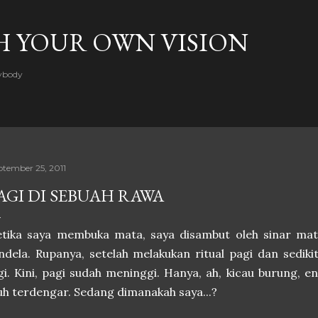
Skip to main content
H YOUR OWN VISION
rybody
ptember 25, 2011
AGI DI SEBUAH RAWA
etika saya membuka mata, saya disambut oleh sinar ma
ndela. Rupanya, setelah melakukan ritual pagi dan sedikit
gi. Kini, pagi sudah meninggi. Hanya, ah, kicau burung, e
uh terdengar. Sedang dimanakah saya...?