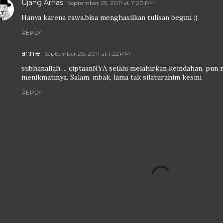
Ujang Arnas
September 25, 2011 at 7:20 PM
Hanya karena rawa.bisa menghasilkan tulisan begini :)
REPLY
annie
September 26, 2011 at 1:22 PM
subhanallah ... ciptaanNYA selalu melahirkan keindahan, pun 
menikmatinya. Salam, mbak, lama tak silaturahim kesini
REPLY