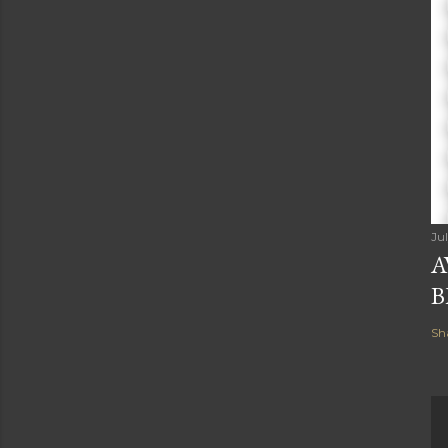
Ju
A
B
Sh