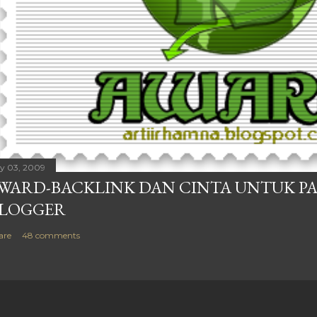
ly 03, 2009
WARD-BACKLINK DAN CINTA UNTUK P
LOGGER
are
48 comments