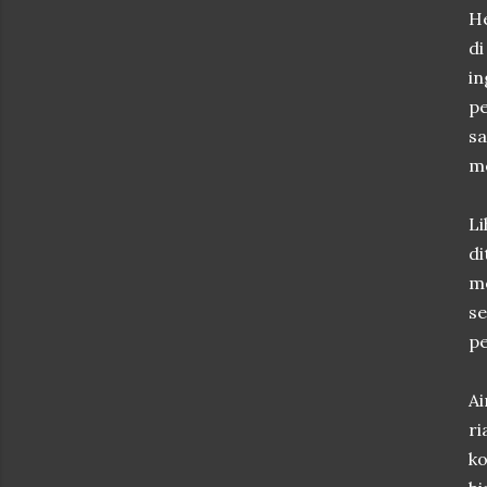
He
di
in
pe
sa
m
Li
di
m
s
pe
Ai
ri
ko