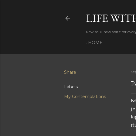
LIFE WIT
New soul, new spirit for eve
HOME
Share
Se
P
Labels
My Contemplations
K
je
la
ri