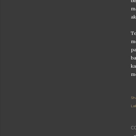
bi
ma
ak
Te
me
pa
ba
k
me
Sh
Lab
C