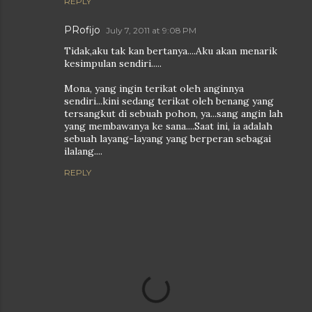
REPLY
PRofijo
July 7, 2011 at 9:08 PM
Tidak,aku tak kan bertanya....Aku akan menarik
kesimpulan sendiri.....
Mona, yang ingin terikat oleh anginnya
sendiri...kini sedang terikat oleh benang yang
tersangkut di sebuah pohon, ya...sang angin lah
yang membawanya ke sana....Saat ini, ia adalah
sebuah layang-layang yang berperan sebagai
ilalang....
REPLY