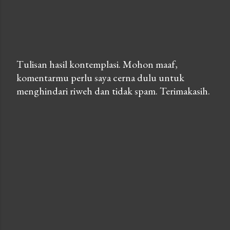
Tulisan hasil kontemplasi. Mohon maaf,
komentarmu perlu saya cerna dulu untuk
P
menghindari riweh dan tidak spam. Terimakasih.
o
s
t
a
C
o
m
m
e
n
t