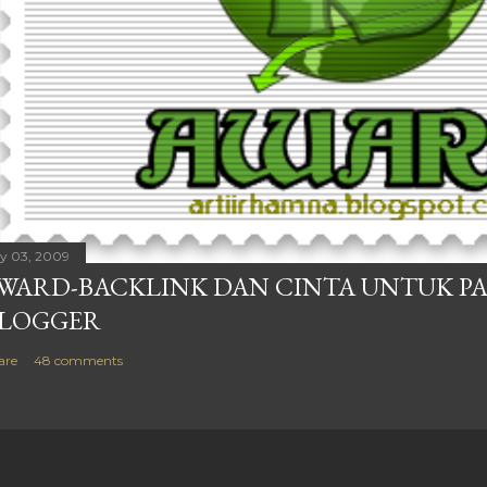
ly 03, 2009
WARD-BACKLINK DAN CINTA UNTUK P
LOGGER
are
48 comments