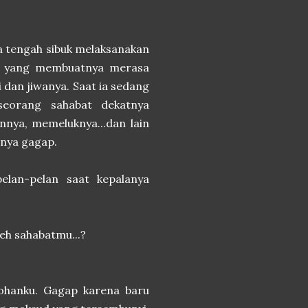
 ia tengah sibuk melaksanakan
tan yang membuatnya merasa
 dan jiwanya. Saat ia sedang
eseorang sahabat dekatnya
nya, memeluknya...dan lain
inya gagap.
elan-pelan saat kepalanya
leh sahabatmu...?
dohanku. Gagap karena baru