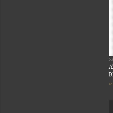
Ju
A
B
Sh