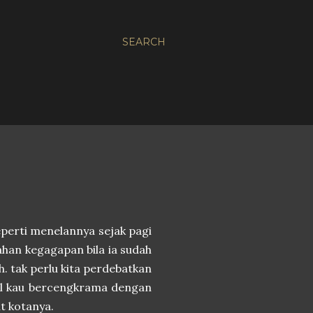
SEARCH
eperti menelannya sejak pagi
ahan kegagapan bila ia sudah
ah. tak perlu kita perdebatkan
il kau bercengkrama dengan
it kotanya.