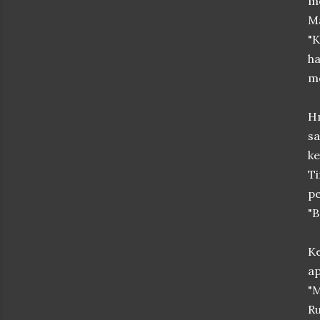
m
Ma
"K
ha
me
H
sa
ke
Ti
pe
"B
Ke
ap
"M
Ru