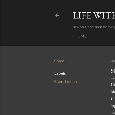
LIFE WIT
New soul, new spirit for eve
HOME
Share
Jul
S
Labels
Short Fiction
Ha
hi
ti
la
si