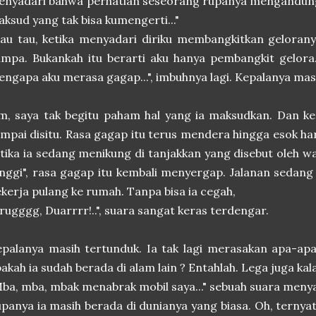
enyadari bahwa perhatian seseorang rupanya mengandun
ksud yang tak bisa kumengerti..."
au tau, ketika menyadari diriku membangkitkan gelorany
mpa. Bukankah itu berarti aku hanya pembangkit gelora.
ngapa aku merasa gagap...", imbuhnya lagi. Kepalanya mas
m, saya tak begitu paham hal yang ia maksudkan. Dan k
mpai disitu. Rasa gagap itu terus mendera hingga esok har
tika ia sedang menikung di tanjakkan yang disebut oleh 
nggi", rasa gagap itu kembali menyergap. Jalanan sedan
kerja pulang ke rumah. Tanpa bisa ia cegah,
rugggg, Duarrrr!..", suara sangat keras terdengar.
palanya masih tertunduk. Ia tak lagi merasakan apa-ap
akah ia sudah berada di alam lain ? Entahlah. Lega juga kal
ba, mba, mbak menabrak mobil saya..." sebuah suara meny
panya ia masih berada di dunianya yang biasa. Oh, terny