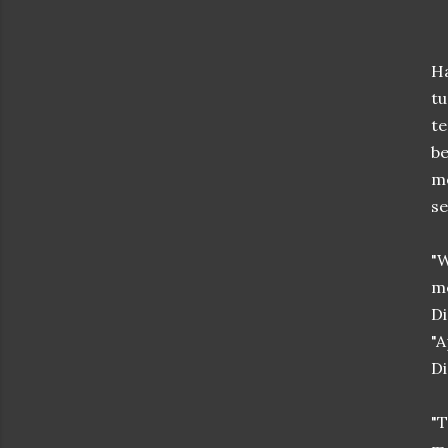
Ha
t
te
b
m
se
"
m
Di
"A
Di
"