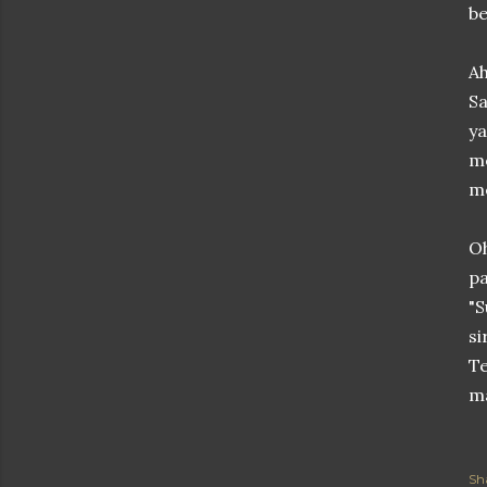
be
A
Sa
ya
me
me
Oh
pa
"S
si
Te
ma
Sh