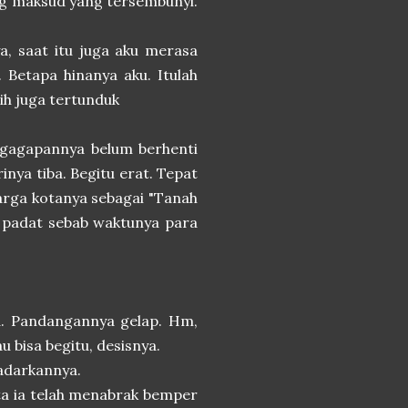
g maksud yang tersembunyi.
a, saat itu juga aku merasa
 Betapa hinanya aku. Itulah
ih juga tertunduk
egagapannya belum berhenti
inya tiba. Begitu erat. Tepat
warga kotanya sebagai "Tanah
g padat sebab waktunya para
a. Pandangannya gelap. Hm,
au bisa begitu, desisnya.
adarkannya.
ata ia telah menabrak bemper