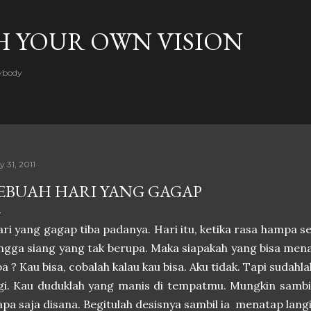
Skip to main content
H YOUR OWN VISION
rybody
y 31, 2011
EBUAH HARI YANG GAGAP
ri yang gagap tiba padanya. Hari itu, ketika rasa hampa s
ngga siang yang tak berupa. Maka siapakah yang bisa men
ba ? Kau bisa, cobalah kalau kau bisa. Aku tidak. Tapi sudahl
gi. Kau duduklah yang manis di tempatmu. Mungkin samb
apa saja disana. Begitulah desisnya sambil ia menatap lang