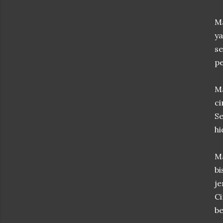
M
y
s
p
Ma
ci
Se
hi
Ma
bi
je
Ci
be