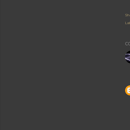
Sh
Lab
C