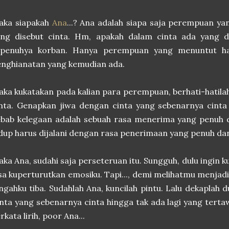
aka siapakah
Ana
...? Ana adalah siapa saja perempuan ya
ang disebut cinta. Hm, apakah dalam cinta ada yang d
epenuhya korban. Hanya perempuan yang menuntut hak
enghianatan yang kemudian ada.
ka kukatakan pada kalian para perempuan, berhati-hatila
nta. Genapkan jiwa dengan cinta yang sebenarnya cinta
bab kelegaan adalah sebuah rasa menerima yang penuh d
dup harus dijalani dengan rasa penerimaan yang penuh da
ka Ana, sudahi saja perseteruan itu. Sungguh, dulu ingin kul
sa kuperturutkan emosiku. Tapi..., demi melihatmu menjadi 
ngahku tiba. Sudahlah Ana, kuncilah pintu. Lalu dekaplah
nta yang sebenarnya cinta hingga tak ada lagi yang tert
rkata lirih, poor Ana...