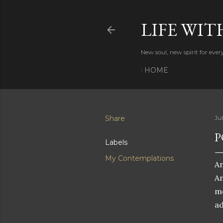
LIFE WIT
New soul, new spirit for eve
HOME
Share
Jul
P
Labels
My Contemplations
An
An
m
ad