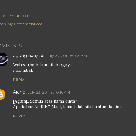
are
Email Post
els:
My Contemplations
OMMENTS
agung hariyadi
July 23, 2011 at 9:21 AM
Wah serba hitam nih blognya
nice mbak
REPLY
Ajeng
July 23, 2011 at 10:16 AM
[Again].. Semua atas nama cinta?
Apa kabar Bu Elly? Maaf, lama tidak silaturahmi kesini..
REPLY