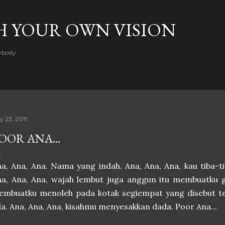
Skip to main content
H YOUR OWN VISION
rybody
y 23, 2011
OOR ANA...
a, Ana, Ana. Nama yang indah. Ana, Ana, Ana, kau tiba-t
a, Ana, Ana, wajah lembut juga anggun itu membuatku g
embuatku menoleh pada kotak segiempat yang disebut te
a. Ana, Ana, Ana, kisahmu menyesakkan dada. Poor Ana...