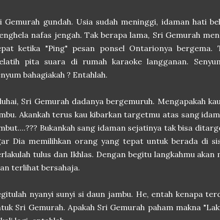
i Gemurah gundah. Usia sudah meninggi, idaman hati be
nghela nafas jengah. Tak berapa lama, Sri Gemurah men
epat ketika "Ping" pesan ponsel Ontarionya bergema
elatih pita suara di rumah karaoke langganan. Seny
nyum bahagiakah ? Entahlah.
uhai, Sri Gemurah dadanya bergemuruh. Mengapakah kau 
mbu. Akankah terus kau kibarkan targetmu atas sang idam
mbut....??? Bukankah sang idaman sejatinya tak bisa ditarg
ar Dia memilihkan orang yang tepat untuk berada di sis
rlakulah tulus dan Ikhlas. Dengan begitu langkahmu akan 
an terlihat bersahaja.
gitulah nyanyi sunyi si daun jambu. He, entah kenapa t
tuk Sri Gemurah. Apakah Sri Gemurah paham makna "Laku t