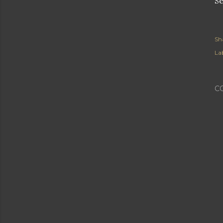
Se
Sh
Lab
C