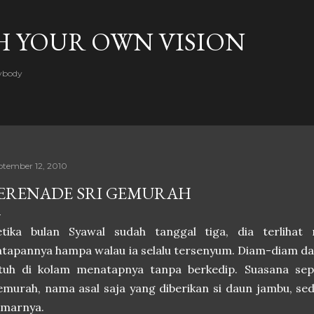
Skip to main content
H YOUR OWN VISION
rybody
ptember 12, 2010
ERENADE SRI GEMURAH
etika bulan Syawal sudah tanggal tiga, dia terliha
tapannya hampa walau ia selalu tersenyum. Diam-diam d
atuh di kolam menatapnya tanpa berkedip. Suasana sep
murah, nama asal saja yang diberikan si daun jambu, sed
amarnya.