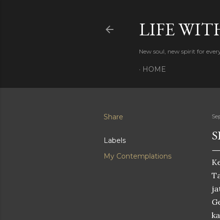
LIFE WIT
New soul, new spirit for eve
HOME
Share
Se
S
Labels
My Contemplations
K
Ta
j
Ge
k