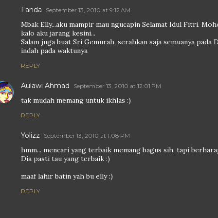
Fanda
September 13, 2010 at 9:12 AM
Mbak Elly...aku mampir mau ngucapin Selamat Idul Fitri. Moho
kalo aku jarang kesini...
Salam juga buat Sri Gemurah, serahkan saja semuanya pada D
indah pada waktunya
REPLY
Aulawi Ahmad
September 13, 2010 at 12:01 PM
tak mudah memang untuk ikhlas :)
REPLY
Yolizz
September 13, 2010 at 1:08 PM
hmm... mencari yang terbaik memang bagus sih, tapi berharap 
Dia pasti tau yang terbaik :)
maaf lahir batin yah bu elly :)
REPLY