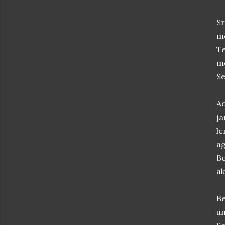
Sr
me
T
m
Se
Ad
ja
le
ag
Be
ak
Be
un