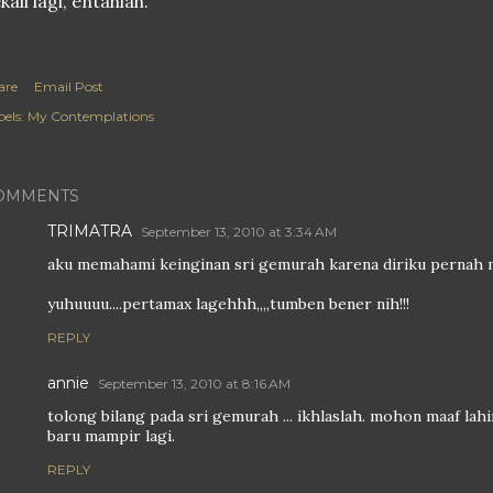
kali lagi, entahlah.
are
Email Post
els:
My Contemplations
OMMENTS
TRIMATRA
September 13, 2010 at 3:34 AM
aku memahami keinginan sri gemurah karena diriku pernah m
yuhuuuu....pertamax lagehhh,,,,tumben bener nih!!!
REPLY
annie
September 13, 2010 at 8:16 AM
tolong bilang pada sri gemurah ... ikhlaslah. mohon maaf lahir
baru mampir lagi.
REPLY