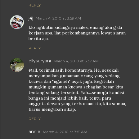
REPLY
j4j
March 4, 2010 at 3:59 AM
klo ngikutin sidangnya males, emang aku g da
kerjaan apa. liat perkembangannya lewat siaran
berita aja.
REPLY
ellysuryani
March 4, 2010 at 5:37 AM
@all, terimakasih komentarnya. He, sesekali
menyampaikan gumaman orang yang sedang
kuciwa dan "nganeh" asyik juga. Begitulah
mungkin gumaman kuciwa sebagian besar kita
tentang sidang tersebut. Yah....semoga kondisi
bangsa ini menjaid lebih baik, tentu para
anggota dewan yang terhormat itu, kita semua,
harus mengubah sikap.
REPLY
annie
March 4, 2010 at 7:51 AM