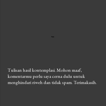
Tulisan hasil kontemplasi. Mohon maaf,
komentarmu perlu saya cerna dulu untuk
P
menghindari riweh dan tidak spam. Terimakasih.
o
s
t
a