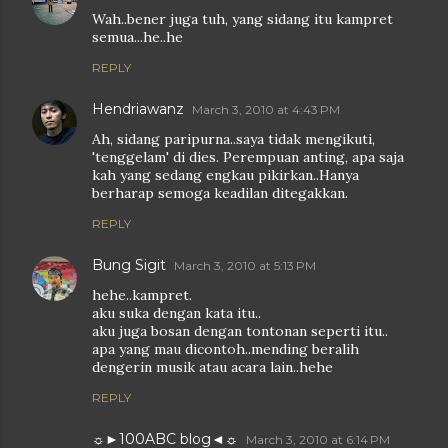
Wah..bener juga tuh, yang sidang itu kampret
semua...he..he
REPLY
Hendriawanz
March 3, 2010 at 4:43 PM
Ah, sidang paripurna..saya tidak mengikuti,
'tenggelam' di dies. Perempuan anting, apa saja
kah yang sedang engkau pikirkan..Hanya
berharap semoga keadilan ditegakkan.
REPLY
Bung Sigit
March 3, 2010 at 5:13 PM
hehe..kampret.
aku suka dengan kata itu..
aku juga bosan dengan tontonan seperti itu..
apa yang mau dicontoh..mending beralih
dengerin musik atau acara lain..hehe
REPLY
☼►100ABC blog◄☼
March 3, 2010 at 6:14 PM