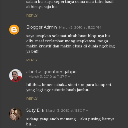
salam bu, saya sepertinya cuma mau tahu hasil
akhirnya saja bu
REPLY
Blogger Admin
March 3, 2010 at 11:22 PM
saya ucapkan selamat ultah buat blog nya bu
elly...maaf terlambat mengucapkanya...moga
makin kreatif dan makin eksis di dunia ngeblog
ya bu!!!!
REPLY
albertus goentoer tjahjadi
March 3, 2010 at 11:27 PM
hihihi.... bener mbak... sinetron para kampret
yang lagi ngerubutin buah jambu...
REPLY
Susy Ella
March 3, 2010 at 11:30 PM
sidang yang aneh memang.....aku pusing liatnya
bu......