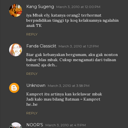
Kang Sugeng
March 3, 2010 at 12:00 PM
iya Mbak ely, katanya orang2 terhormat
berpndidikan tinggi tp koq kelakuannya ngalahin
anak TK
REPLY
Fanda Classiclit
March 3, 2010 at 1:21 PM
Biar gak kebanyakan bergumam, aku gak nonton
babar-blas mbak. Cukup mengamati dari tulisan
teman2 aja deh...
REPLY
Unknown
March 3, 2010 at 3:58 PM
Kampret itu artinya kan kelelawar mbak
Jadi kalo mau bilang Batman = Kampret
he..he
REPLY
NOOR'S
March 3, 2010 at 4:11 PM