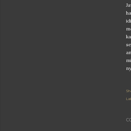
Ja
ha
i
me
ka
se
an
mi
n
Sh
Lab
C