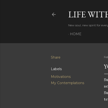
LIFE WIT
New soul, new spirit for eve
HOME
Share
Fe
Y
Labels
Motivations
S
My Contemplations
s
Su
te