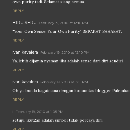
own purity tadi. Selamat siang semua.
REPLY
BIRU SERU
February 19, 2010 at 12:10 PM
"Your Own Sense, Your Own Purity". SEPAKAT SAHABAT.
REPLY
ivan kavalera
February 19, 2010 at 12:10 PM
Ya,.lebih dijamin nyaman jika adalah sense dari diri sendiri.
REPLY
ivan kavalera
February 19, 2010 at 12:11 PM
Oh ya, bunda bagaimana dengan komunitas blogger Palemba
REPLY
i
February 19, 2010 at 1:05 PM
setuju, ikut2an adalah simbol tidak percaya diri
REPLY