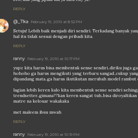
REPLY
@_T!ka
February 19, 2010 at 8:52 PM
Setuju! Lebih baik menjadi diri sendiri. Terkadang banyak ya
hal itu tidak sesuai dengan pribadi kita.
REPLY
ranny
February 19, 2010 at 10:17 PM
yupz kita harus bisa membentuk sense sendiri..diriku juga ga 
hohoho ga harus mengikuti yang terbaru sangad..cukup yang 
dipandang mata..ga harus ikutikutan merubah model rambu
lagian lebih keren kalo kita membentuk sense sendiri sehing
trendsetter..gimana??kan keren sangat tuh..bisa diroyaltikan
matre na kelouar wakakaka
met maleem ibuu mwah
REPLY
ranny
February 19, 2010 at 10:19 PM