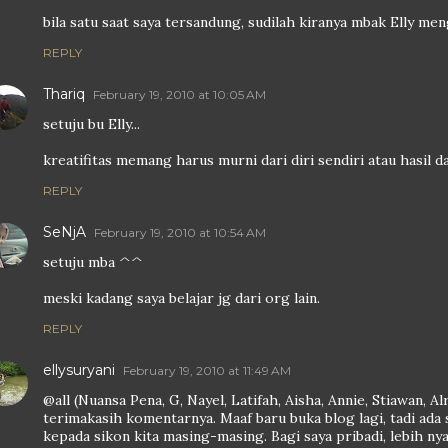
bila satu saat saya tersandung, sudilah kiranya mbak Elly me
REPLY
Thariq
February 19, 2010 at 10:05 AM
setuju bu Elly...
kreatifitas memang harus murni dari diri sendiri atau hasil da
REPLY
SeNjA
February 19, 2010 at 10:54 AM
setuju mba ^^
meski kadang saya belajar jg dari org lain.
REPLY
ellysuryani
February 19, 2010 at 11:49 AM
@all (Nuansa Pena, G, Nayel, Latifah, Aisha, Annie, Stiawan, A
terimakasih komentarnya. Maaf baru buka blog lagi, tadi ada 
kepada sikon kita masing-masing. Bagi saya pribadi, lebih 