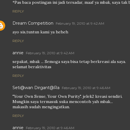
*Pas baca postingan ini jadi tersadar, maaf ya mbak, saya ta
REPLY
Dream Competition
February 19, 2010 at 9:42 AM
ayo sis,tuntun kami ya heheh
REPLY
annie
February 19, 2010 at 9:42 AM
sepakat, mbak ... Semoga saya bisa tetap berkreasi ala saya.
selamat beraktivitas
REPLY
Seti@wan Dirgant@Ra
February 19, 2010 at 9:46 AM
"Your Own Sense, Your Own Purity". jelek2 kreasi sendiri.
Mungkin saya termasuk suka mencontoh yah mbak...
makasih sudah mengingatkan.
REPLY
annie
February 19, 2010 at 9:46 AM