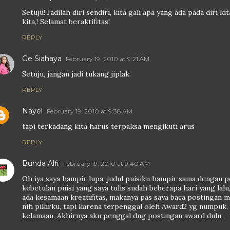
Setuju! Jadilah diri sendiri, kita gali apa yang ada pada diri k
kita,! Selamat beraktifitas!
REPLY
Ge Siahaya
February 19, 2010 at 9:21 AM
Setuju, jangan jadi tukang jiplak.
REPLY
Nayel
February 19, 2010 at 9:38 AM
tapi terkadang kita harus terpaksa mengikuti arus
REPLY
Bunda Alfi
February 19, 2010 at 9:40 AM
Oh iya saya hampir lupa, judul puisiku hampir sama dengan 
kebetulan puisi yang saya tulis sudah beberapa hari yang lalu
ada kesamaan kreatifitas, makanya pas saya baca postingan m
nih pikirku, tapi karena terpenggal oleh Award2 yg numpuk,
kelamaan. Akhirnya aku penggal dng postingan award dulu.