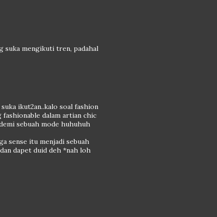
ng suka mengikuti tren, padahal
suka ikut2an..kalo soal fashion
fashionable dalam artian chic
t demi sebuah mode huhuhuh
ga sense itu menjadi sebuah
 dan dapet duid deh *nah loh