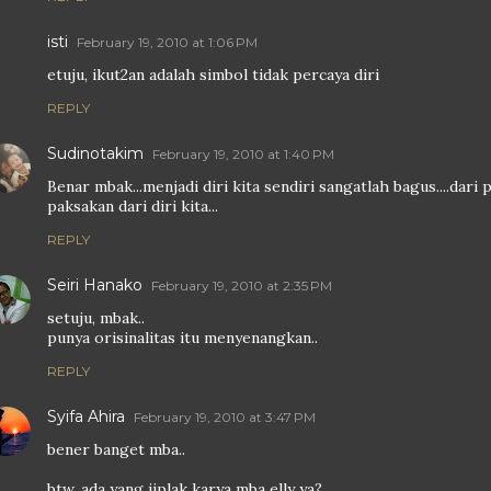
isti
February 19, 2010 at 1:06 PM
etuju, ikut2an adalah simbol tidak percaya diri
REPLY
Sudinotakim
February 19, 2010 at 1:40 PM
Benar mbak...menjadi diri kita sendiri sangatlah bagus....dari
paksakan dari diri kita...
REPLY
Seiri Hanako
February 19, 2010 at 2:35 PM
setuju, mbak..
punya orisinalitas itu menyenangkan..
REPLY
Syifa Ahira
February 19, 2010 at 3:47 PM
bener banget mba..
btw, ada yang jiplak karya mba elly ya?