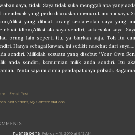
waban saya, tidak. Saya tidak suka menggali apa yang seda
l mendesak yang perlu diluruskan menurut nurani saya. 
diom/diksi yang dibuat orang seolah-olah saya yang me
mbuat idiom/diksi ala saya sendiri, suka-suka saya. Saya
lau orang lain seperti itu, ya biarkan saja. Toh itu c
ndiri. Hanya sebagai kawan, ini sedikit nasehat dari saya...
da sendiri. Milikilah sesuatu yang disebut "Your Own Se
lik anda sendiri, kemurnian milik anda sendiri. Itu a
yaman.
Tentu saja ini cuma pendapat saya pribadi. Bagaim
are
Email Post
els:
Motivations
My Contemplations
OMMENTS
nuansa pena
February 19, 2010 at 9:13 AM